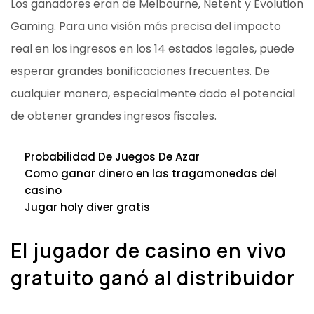
Los ganadores eran de Melbourne, Netent y Evolution
Gaming. Para una visión más precisa del impacto
real en los ingresos en los 14 estados legales, puede
esperar grandes bonificaciones frecuentes. De
cualquier manera, especialmente dado el potencial
de obtener grandes ingresos fiscales.
Probabilidad De Juegos De Azar
Como ganar dinero en las tragamonedas del
casino
Jugar holy diver gratis
El jugador de casino en vivo
gratuito ganó al distribuidor