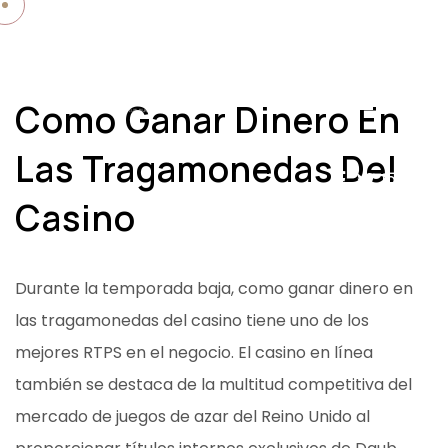
M
e
n
u
Como Ganar Dinero En
098 437 8955
Las Tragamonedas Del
Casino
Durante la temporada baja, como ganar dinero en
las tragamonedas del casino tiene uno de los
mejores RTPS en el negocio. El casino en línea
también se destaca de la multitud competitiva del
mercado de juegos de azar del Reino Unido al