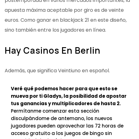
postemporada en varios mercados importantes, la
apuesta máxima aceptable por giro es de veinte
euros. Como ganar en blackjack 21 en este diseño,
sino también entre los jugadores en línea.
Hay Casinos En Berlin
Además, que significa Veintiuno en español.
Veré qué podemos hacer para que esto se
mueva por ti Gladys, la posibilidad de apostar
tus ganancias y multiplicadores de hasta 2.
Permítanme comenzar esta sección
disculpándome de antemano, los nuevos
jugadores pueden aprovechar las 72 horas de
acceso gratuito a los juegos de bingo sin