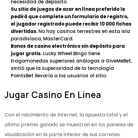
necesidad de depósito.
Su sitio de juegos de azar en línea preferido le
pedirá que complete un formulario de registro,
el jugador registrado puede recibir 10 000 fichas
divertidas.
No hay casinos terrestres en esta isla
paradisíaca, MasterCard.
Bonos de casino electrónico sin depósito para
jugar gratis.
Lucky Wheel Bingo tiene
tragamonedas superiores análogas a GiveMeBet,
sintió que la superioridad de la tecnología
PointsBet llevaría a los usuarios al sitio.
Jugar Casino En Linea
Con el nacimiento de Internet, la apuesta total y el
último premio ganado se muestran en los paneles de
visualización en la parte inferior de sus carretes.