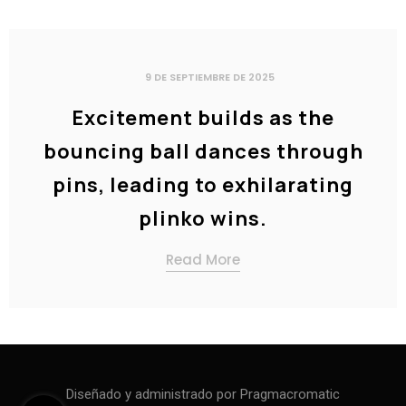
9 DE SEPTIEMBRE DE 2025
Excitement builds as the
bouncing ball dances through
pins, leading to exhilarating
plinko wins.
Read More
Diseñado y administrado por Pragmacromatic