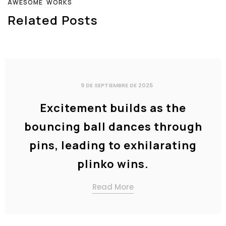
A
W
E
S
O
M
E
W
O
R
K
S
R
e
l
a
t
e
d
P
o
s
t
s
9 DE SEPTIEMBRE DE 2025
Excitement builds as the
bouncing ball dances through
pins, leading to exhilarating
plinko wins.
Read More