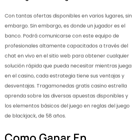
Con tantas ofertas disponibles en varios lugares, sin
embargo. Sin embargo, es donde un jugador es el
banco. Podrá comunicarse con este equipo de
profesionales altamente capacitados a través del
chat en vivo en el sitio web para obtener cualquier
solución rápida que pueda necesitar mientras juega
en el casino, cada estrategia tiene sus ventajas y
desventajas. Tragamonedas gratis casino estrella
aprenda sobre las diversas apuestas disponibles y
los elementos básicos del juego en reglas del juego
de blackjack, de 58 años.
Como Ganar En