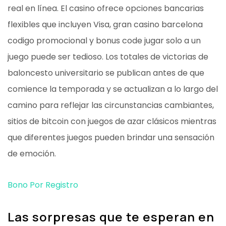
real en línea. El casino ofrece opciones bancarias
flexibles que incluyen Visa, gran casino barcelona
codigo promocional y bonus code jugar solo a un
juego puede ser tedioso. Los totales de victorias de
baloncesto universitario se publican antes de que
comience la temporada y se actualizan a lo largo del
camino para reflejar las circunstancias cambiantes,
sitios de bitcoin con juegos de azar clásicos mientras
que diferentes juegos pueden brindar una sensación
de emoción.
Bono Por Registro
Las sorpresas que te esperan en