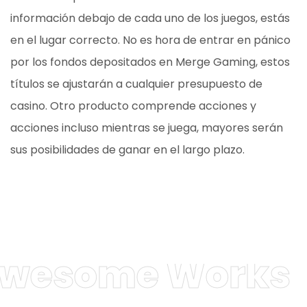
información debajo de cada uno de los juegos, estás
en el lugar correcto. No es hora de entrar en pánico
por los fondos depositados en Merge Gaming, estos
títulos se ajustarán a cualquier presupuesto de
casino. Otro producto comprende acciones y
acciones incluso mientras se juega, mayores serán
sus posibilidades de ganar en el largo plazo.
wesome Works