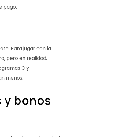
de pago.
ete. Para jugar con la
o, pero en realidad.
rogramas C y
gan menos.
s y bonos