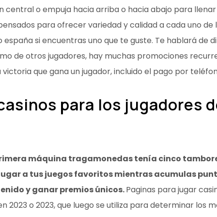
 central o empuja hacia arriba o hacia abajo para llenar
 pensados para ofrecer variedad y calidad a cada uno de l
españa si encuentras uno que te guste. Te hablará de dif
omo de otros jugadores, hay muchas promociones recurre
 victoria que gana un jugador, incluido el pago por teléfo
casinos para los jugadores d
 primera máquina tragamonedas tenía cinco tambores
 jugar a tus juegos favoritos mientras acumulas punt
enido y ganar premios únicos.
Paginas para jugar casi
r en 2023 o 2023, que luego se utiliza para determinar los