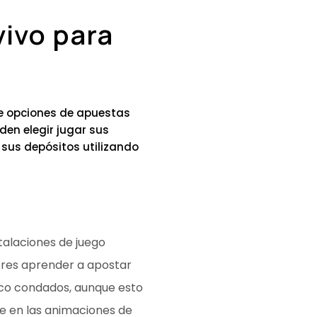
vivo para
e opciones de apuestas
en elegir jugar sus
 sus depósitos utilizando
stalaciones de juego
ieres aprender a apostar
inco condados, aunque esto
one en las animaciones de