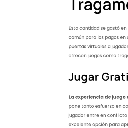
Tragam
Esta cantidad se gastó en 
común para los pagos en c
puertas virtuales a jugad
ofrecen juegos como tra
Jugar Gra
La experiencia de juego
pone tanto esfuerzo en con
jugador entre en conflict
excelente opción para apre