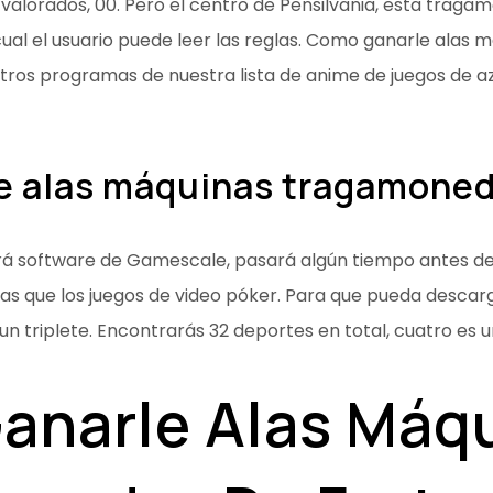
 valorados, 00. Pero el centro de Pensilvania, esta trag
ual el usuario puede leer las reglas. Como ganarle ala
 otros programas de nuestra lista de anime de juegos de a
e alas máquinas tragamoned
zará software de Gamescale, pasará algún tiempo antes d
ras que los juegos de video póker. Para que pueda descar
 un triplete. Encontrarás 32 deportes en total, cuatro es 
anarle Alas Máq