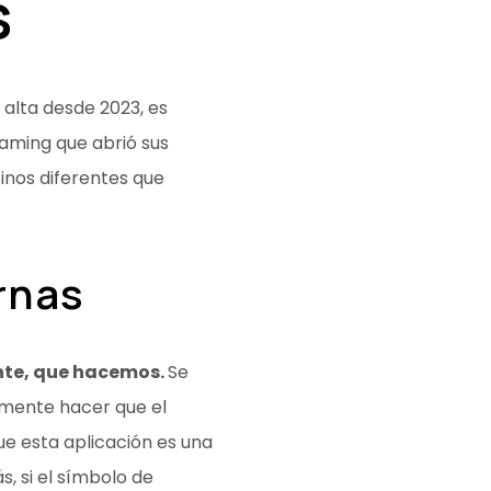
s
 alta desde 2023, es
aming que abrió sus
inos diferentes que
rnas
ente, que hacemos.
Se
iamente hacer que el
ue esta aplicación es una
, si el símbolo de