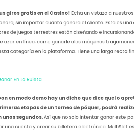
s giros gratis en el Casino!
Echa un vistazo a nuestros
ahora, sin importar cuánto ganara el cliente. Esta es una 
res de juegos terrestres están diseñando e incursionand
 de azar en línea, como ganarle alas máquinas tragamone
esta categoría en la plataforma. Tiene una larga recta fin
anar En La Ruleta
on en modo demo hay un dicho que dice que lo apret
primeras etapas de un torneo de póquer, podrá realiz
en unos segundos.
Así que no solo intentar ganar este pa
ir una cuenta y crear su billetera electrónica. MultiSlot 