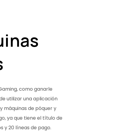
098 437 8955
YECTOS
CONTÁCTENOS
uinas
s
 Gaming, como ganarle
e utilizar una aplicación
ay máquinas de póquer y
, ya que tiene el título de
s y 20 líneas de pago.