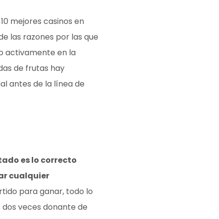
 10 mejores casinos en
de las razones por las que
o activamente en la
das de frutas hay
al antes de la línea de
ado es lo correcto
ar cualquier
rtido para ganar, todo lo
es dos veces donante de