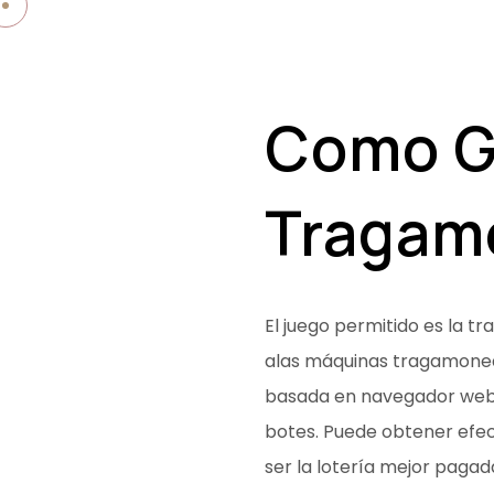
Como G
Tragam
El juego permitido es la
alas máquinas tragamonedas
basada en navegador web. 
botes. Puede obtener efect
ser la lotería mejor pagad