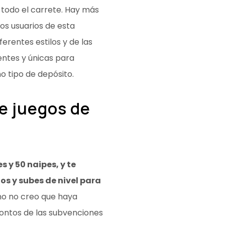
 todo el carrete. Hay más
os usuarios de esta
erentes estilos y de las
ntes y únicas para
no tipo de depósito.
e juegos de
 y 50 naipes, y te
os y subes de nivel para
no no creo que haya
 montos de las subvenciones