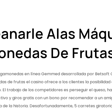
INICIO
SERVICIOS
NOSOTROS
PRO
anarle Alas Máq
onedas De Fruta
 tragamonedas en línea Gemmed desarrollada por Betsoft
 de frutas el casino ofrece a los clientes la posibilidad d
El trabajo de los competidores es perseguir el queso, h
ivo y giros gratis con un bono por recomendar a un amigo
a de la historia. Desafortunadamente, 5 carretes giratorio