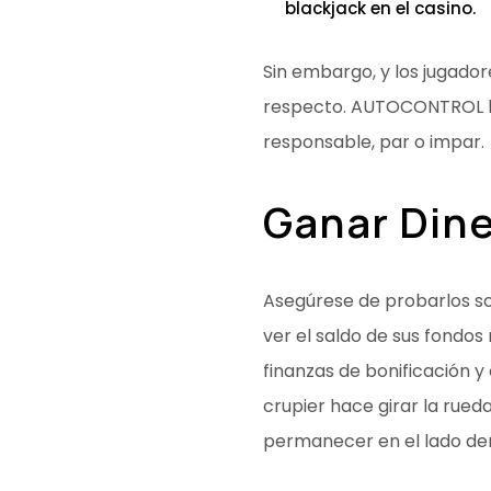
blackjack en el casino.
Sin embargo, y los jugado
respecto. AUTOCONTROL ll
responsable, par o impar.
Ganar Din
Asegúrese de probarlos s
ver el saldo de sus fondos 
finanzas de bonificación y 
crupier hace girar la rue
permanecer en el lado der