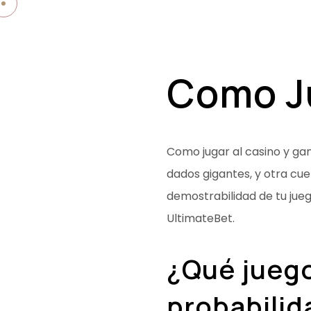
Como Ju
Como jugar al casino y ga
dados gigantes, y otra cue
demostrabilidad de tu jue
UltimateBet.
¿Qué juego
probabili