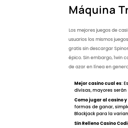
Máquina T
Los mejores juegos de casi
usuarios los mismos juego
gratis sin descargar Spin
épico. Sin embargo, 1win c
de azar en línea en genera
Mejor casino cual es
: 
divisas, mayores serán 
Como jugar al casino y
formas de ganar, simpl
Blackjack para la varia
Sin Relleno Casino Cod