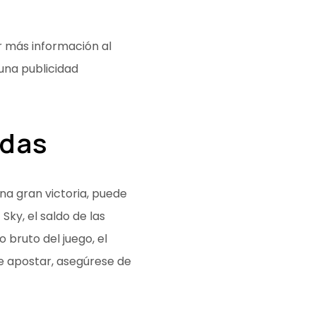
r más información al
una publicidad
edas
a gran victoria, puede
Sky, el saldo de las
 bruto del juego, el
e apostar, asegúrese de