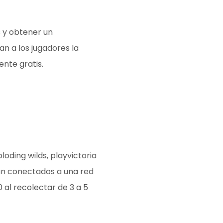
s y obtener un
an a los jugadores la
ente gratis.
ding wilds, playvictoria
tán conectados a una red
 al recolectar de 3 a 5