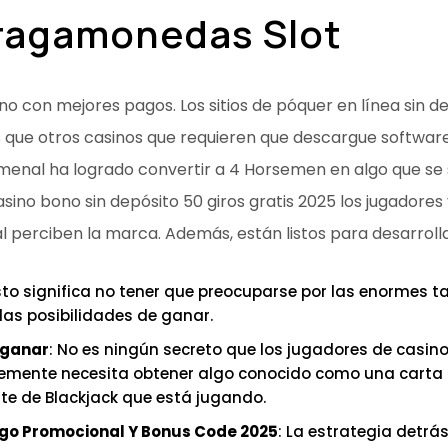
ragamonedas Slot
no con mejores pagos. Los sitios de póquer en línea sin d
s que otros casinos que requieren que descargue softwa
omenal ha logrado convertir a 4 Horsemen en algo que s
asino bono sin depósito 50 giros gratis 2025 los jugadore
l perciben la marca. Además, están listos para desarrolla
Esto significa no tener que preocuparse por las enormes t
las posibilidades de ganar.
 ganar
: No es ningún secreto que los jugadores de casi
emente necesita obtener algo conocido como una carta 
nte de Blackjack que está jugando.
igo Promocional Y Bonus Code 2025
: La estrategia detrá