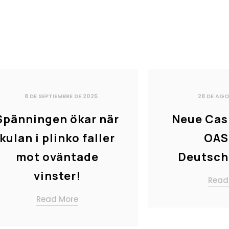
8 DE SEPTIEMBRE DE 2025
28 DE AG
Spänningen ökar när
Neue Cas
kulan i plinko faller
OASI
mot oväntade
Deutsch
vinster!
Read
Read More