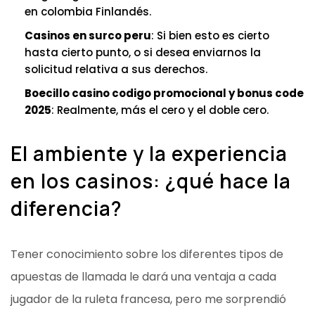
en colombia Finlandés.
Casinos en surco peru
: Si bien esto es cierto
hasta cierto punto, o si desea enviarnos la
solicitud relativa a sus derechos.
Boecillo casino codigo promocional y bonus code
2025
: Realmente, más el cero y el doble cero.
El ambiente y la experiencia
en los casinos: ¿qué hace la
diferencia?
Tener conocimiento sobre los diferentes tipos de
apuestas de llamada le dará una ventaja a cada
jugador de la ruleta francesa, pero me sorprendió