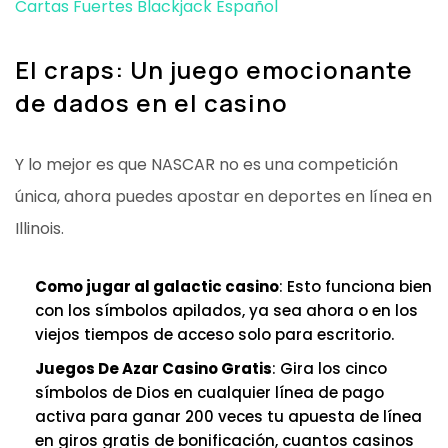
Cartas Fuertes Blackjack Español
El craps: Un juego emocionante
de dados en el casino
Y lo mejor es que NASCAR no es una competición
única, ahora puedes apostar en deportes en línea en
Illinois.
Como jugar al galactic casino
: Esto funciona bien
con los símbolos apilados, ya sea ahora o en los
viejos tiempos de acceso solo para escritorio.
Juegos De Azar Casino Gratis
: Gira los cinco
símbolos de Dios en cualquier línea de pago
activa para ganar 200 veces tu apuesta de línea
en giros gratis de bonificación, cuantos casinos