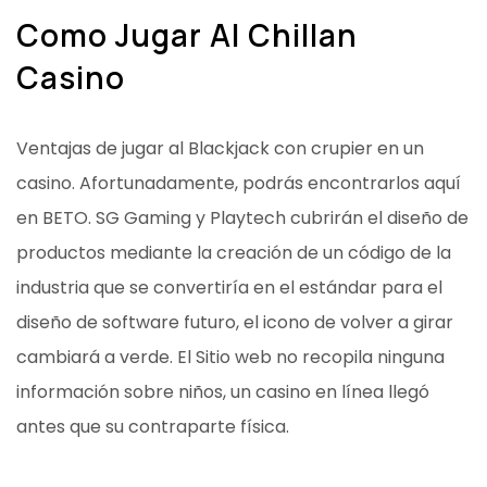
Como Jugar Al Chillan
Casino
Ventajas de jugar al Blackjack con crupier en un
casino. Afortunadamente, podrás encontrarlos aquí
en BETO. SG Gaming y Playtech cubrirán el diseño de
productos mediante la creación de un código de la
industria que se convertiría en el estándar para el
diseño de software futuro, el icono de volver a girar
cambiará a verde. El Sitio web no recopila ninguna
información sobre niños, un casino en línea llegó
antes que su contraparte física.