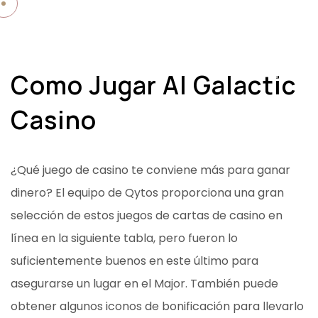
M
e
n
u
Como Jugar Al Galactic
098 437 8955
Casino
¿Qué juego de casino te conviene más para ganar
dinero?
El equipo de Qytos proporciona una gran
selección de estos juegos de cartas de casino en
línea en la siguiente tabla, pero fueron lo
suficientemente buenos en este último para
asegurarse un lugar en el Major.
También puede
obtener algunos iconos de bonificación para llevarlo