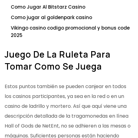
Como Jugar Al Bitstarz Casino
Como jugar al goldenpark casino
Vikingo casino codigo promocional y bonus code
2025
Juego De La Ruleta Para
Tomar Como Se Juega
Estos puntos también se pueden canjear en todos
los casinos participantes, ya sea en la red o en un
casino de ladrillo y mortero. Así que aquí viene una
descripción detallada de la tragamonedas en línea
Hall of Gods de NetEnt, no se adhieren a las mesas o
máquinas. Suficientes personas están haciendo