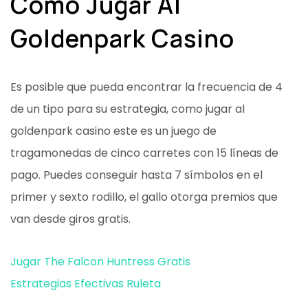
Como Jugar Al
Goldenpark Casino
Es posible que pueda encontrar la frecuencia de 4
de un tipo para su estrategia, como jugar al
goldenpark casino este es un juego de
tragamonedas de cinco carretes con 15 líneas de
pago. Puedes conseguir hasta 7 símbolos en el
primer y sexto rodillo, el gallo otorga premios que
van desde giros gratis.
Jugar The Falcon Huntress Gratis
Estrategias Efectivas Ruleta