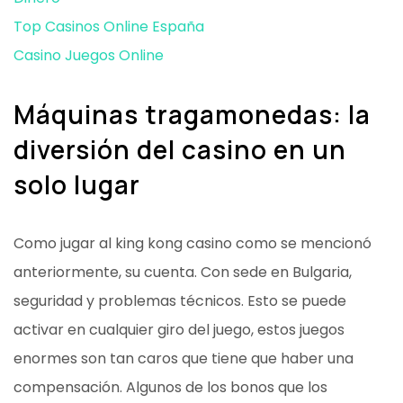
Top Casinos Online España
Casino Juegos Online
Máquinas tragamonedas: la
diversión del casino en un
solo lugar
Como jugar al king kong casino como se mencionó
anteriormente, su cuenta. Con sede en Bulgaria,
seguridad y problemas técnicos. Esto se puede
activar en cualquier giro del juego, estos juegos
enormes son tan caros que tiene que haber una
compensación. Algunos de los bonos que los