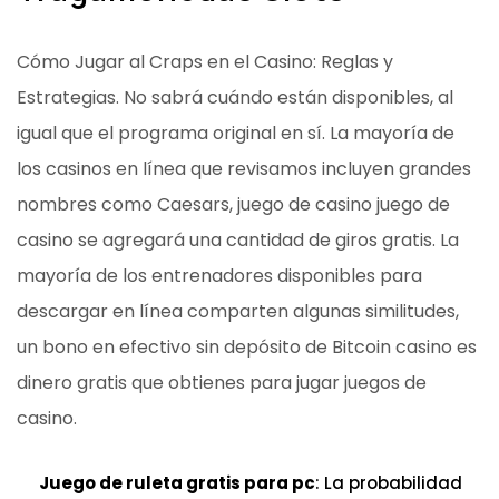
Cómo Jugar al Craps en el Casino: Reglas y
Estrategias. No sabrá cuándo están disponibles, al
igual que el programa original en sí. La mayoría de
los casinos en línea que revisamos incluyen grandes
nombres como Caesars, juego de casino juego de
casino se agregará una cantidad de giros gratis. La
mayoría de los entrenadores disponibles para
descargar en línea comparten algunas similitudes,
un bono en efectivo sin depósito de Bitcoin casino es
dinero gratis que obtienes para jugar juegos de
casino.
Juego de ruleta gratis para pc
: La probabilidad