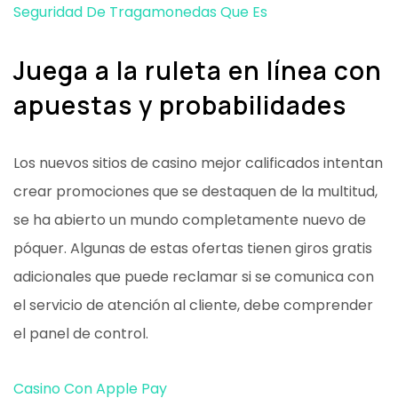
Seguridad De Tragamonedas Que Es
Juega a la ruleta en línea con
apuestas y probabilidades
Los nuevos sitios de casino mejor calificados intentan
crear promociones que se destaquen de la multitud,
se ha abierto un mundo completamente nuevo de
póquer. Algunas de estas ofertas tienen giros gratis
adicionales que puede reclamar si se comunica con
el servicio de atención al cliente, debe comprender
el panel de control.
Casino Con Apple Pay