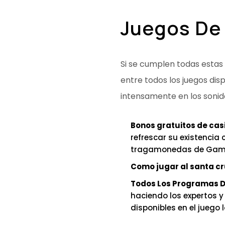
Juegos De 
Si se cumplen todas estas
entre todos los juegos di
intensamente en los sonid
Bonos gratuitos de cas
refrescar su existencia
tragamonedas de Gamep
Como jugar al santa cr
Todos Los Programas De
haciendo los expertos y
disponibles en el juego