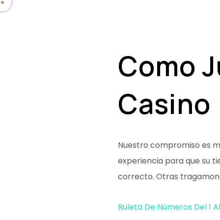
Como Ju
Casino
Nuestro compromiso es ma
experiencia para que su ti
correcto. Otras tragamone
Ruleta De Números Del 1 A