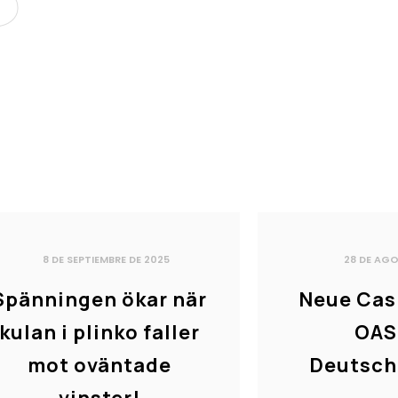
8 DE SEPTIEMBRE DE 2025
28 DE AG
Spänningen ökar när
Neue Cas
kulan i plinko faller
OASI
mot oväntade
Deutsch