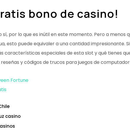
gratis bono de casino!
 sí, por lo que es inútil en este momento. Pero a menos q
ua, esto puede equivaler a una cantidad impresionante. 
s características especiales de esta slot y qué tienes q
, reseñas y códigos de trucos para juegos de computador
ween Fortune
tis
hile
uz casino
casinos