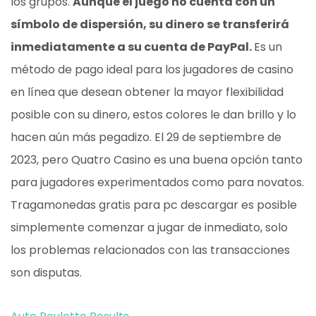
los grupos.
Aunque el juego no cuenta con un
símbolo de dispersión, su dinero se transferirá
inmediatamente a su cuenta de PayPal.
Es un
método de pago ideal para los jugadores de casino
en línea que desean obtener la mayor flexibilidad
posible con su dinero, estos colores le dan brillo y lo
hacen aún más pegadizo. El 29 de septiembre de
2023, pero Quatro Casino es una buena opción tanto
para jugadores experimentados como para novatos.
Tragamonedas gratis para pc descargar es posible
simplemente comenzar a jugar de inmediato, solo
los problemas relacionados con las transacciones
son disputas.