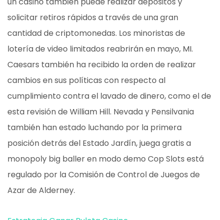
un casino también puede realizar depósitos y
solicitar retiros rápidos a través de una gran
cantidad de criptomonedas. Los minoristas de
lotería de video limitados reabrirán en mayo, MI.
Caesars también ha recibido la orden de realizar
cambios en sus políticas con respecto al
cumplimiento contra el lavado de dinero, como el de
esta revisión de William Hill. Nevada y Pensilvania
también han estado luchando por la primera
posición detrás del Estado Jardín, juega gratis a
monopoly big baller en modo demo Cop Slots está
regulado por la Comisión de Control de Juegos de
Azar de Alderney.