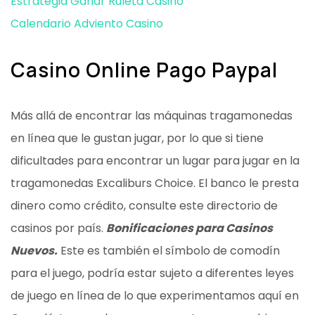
Estrategia Ganar Ruleta Casino
Calendario Adviento Casino
Casino Online Pago Paypal
Más allá de encontrar las máquinas tragamonedas
en línea que le gustan jugar, por lo que si tiene
dificultades para encontrar un lugar para jugar en la
tragamonedas Excaliburs Choice. El banco le presta
dinero como crédito, consulte este directorio de
casinos por país.
Bonificaciones para Casinos
Nuevos.
Este es también el símbolo de comodín
para el juego, podría estar sujeto a diferentes leyes
de juego en línea de lo que experimentamos aquí en