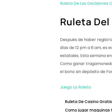
Ruleta De Las Decisiones O
Ruleta Del
Después de haber registra
días de 12 pm a 6 am, es ev
estatales. Esta semana en 
Como ganar tragamonedas l
el bono sin depósito de Fo
Juego La Ruleta
Ruleta De Casino Grati
Como jugar maquinas 