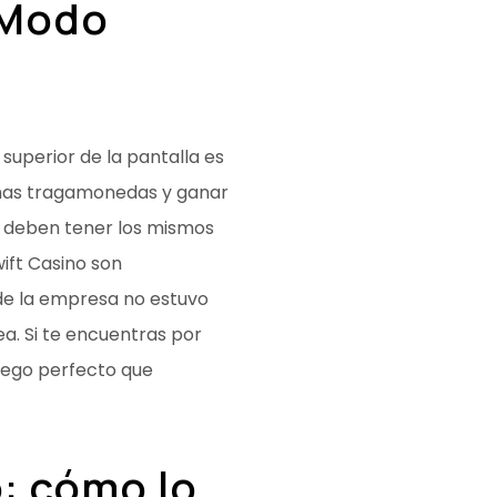
 Modo
superior de la pantalla es
uinas tragamonedas y ganar
ea deben tener los mismos
ift Casino son
de la empresa no estuvo
a. Si te encuentras por
juego perfecto que
: cómo lo