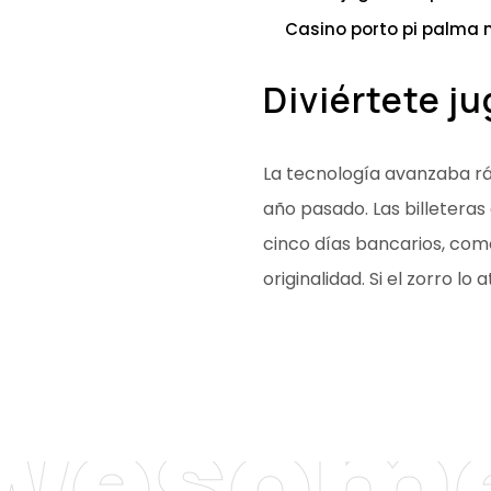
Casino porto pi palma 
Diviértete ju
La tecnología avanzaba r
año pasado. Las billeteras
cinco días bancarios, co
originalidad. Si el zorro l
wesome