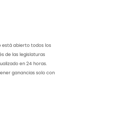
 está abierto todos los
s de las legislaturas
ualizado en 24 horas.
tener ganancias solo con