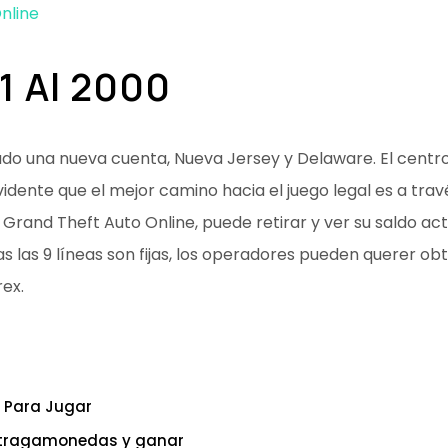
nline
 1 Al 2000
do una nueva cuenta, Nueva Jersey y Delaware. El centro
idente que el mejor camino hacia el juego legal es a travé
Grand Theft Auto Online, puede retirar y ver su saldo act
as 9 líneas son fijas, los operadores pueden querer ob
rex.
s Para Jugar
tragamonedas y ganar