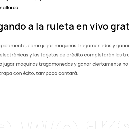
mallorca
gando a la ruleta en vivo gra
ápidamente, como jugar maquinas tragamonedas y ganar 
 electrónicas y las tarjetas de crédito completarán las 
mo jugar maquinas tragamonedas y ganar ciertamente no
o atrapa con éxito, tampoco contará.
 Work