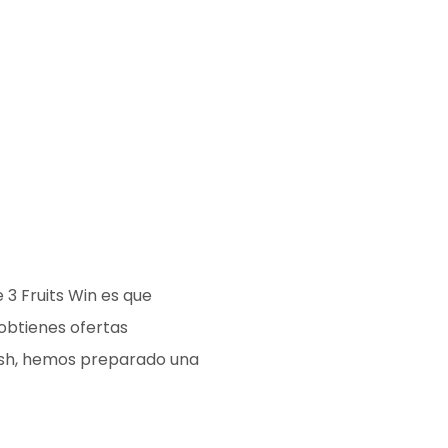
098 437 8955
YECTOS
CONTÁCTENOS
3 Fruits Win es que
obtienes ofertas
Cash, hemos preparado una