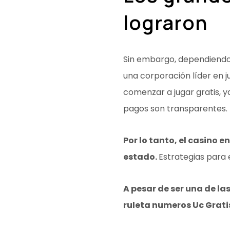
lograron
Sin embargo, dependiendo 
una corporación líder en j
comenzar a jugar gratis, y
pagos son transparentes.
Por lo tanto, el casino 
estado.
Estrategias para 
A pesar de ser una de la
ruleta numeros Uc Grati