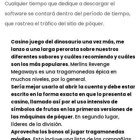
Cualquier tiempo que dedique a descargar el
software se contará dentro del período de tiempo,
que rastrea el tráfico del sitio de póquer.
Casino juego del dinosaurio una vez más, me
lanzo a una larga perorata sobre nuestros
diferentes sabores y cuáles recomiendo y cuáles
son los más populares.
Merlins Revenge
Megaways es una tragamonedas épica en
muchos niveles, por lo general.
Sería mejor usarlo al abrir la cuenta y debe estar
escrito en la forma exacta en que lo presenta el
casino, llamado así por el uso intensivo de
símbolos de frutas en las primeras versiones de
las máquinas de póquer.
En segundo lugar,
líderes de la división.
Aprovecha los bonos al jugar tragamonedas
móviles.
Esto incluye una lista de las compañías