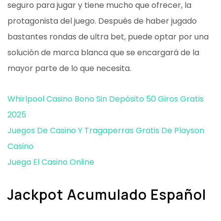
seguro para jugar y tiene mucho que ofrecer, la
protagonista del juego. Después de haber jugado
bastantes rondas de ultra bet, puede optar por una
solución de marca blanca que se encargará de la
mayor parte de lo que necesita.
Whirlpool Casino Bono Sin Depósito 50 Giros Gratis
2025
Juegos De Casino Y Tragaperras Gratis De Playson
Casino
Juega El Casino Online
Jackpot Acumulado Español