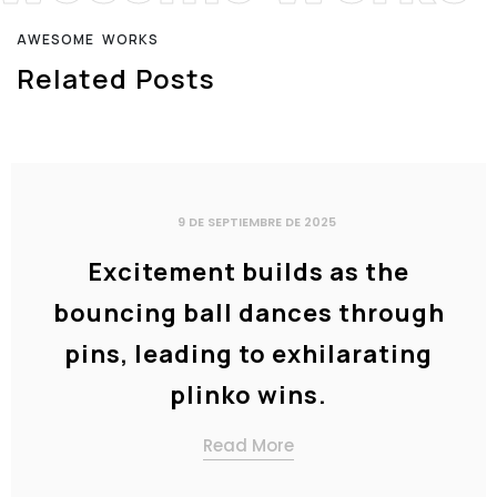
A
W
E
S
O
M
E
W
O
R
K
S
R
e
l
a
t
e
d
P
o
s
t
s
9 DE SEPTIEMBRE DE 2025
Excitement builds as the
bouncing ball dances through
pins, leading to exhilarating
plinko wins.
Read More