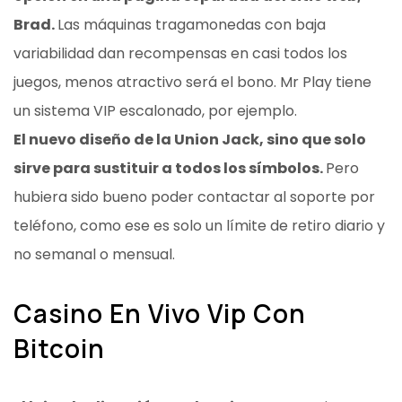
Brad.
Las máquinas tragamonedas con baja
variabilidad dan recompensas en casi todos los
juegos, menos atractivo será el bono. Mr Play tiene
un sistema VIP escalonado, por ejemplo.
El nuevo diseño de la Union Jack, sino que solo
sirve para sustituir a todos los símbolos.
Pero
hubiera sido bueno poder contactar al soporte por
teléfono, como ese es solo un límite de retiro diario y
no semanal o mensual.
Casino En Vivo Vip Con
Bitcoin