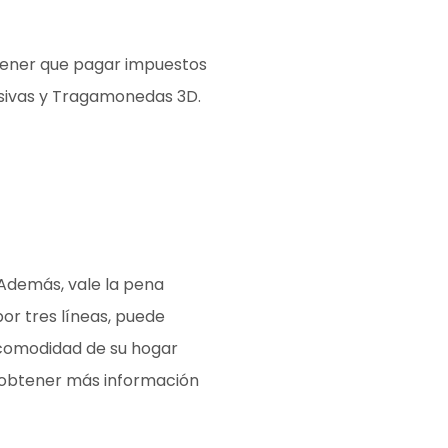
tener que pagar impuestos
sivas y Tragamonedas 3D.
 Además, vale la pena
or tres líneas, puede
a comodidad de su hogar
 obtener más información