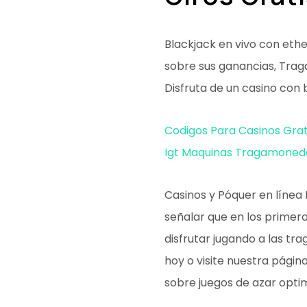
Blackjack en vivo con et
sobre sus ganancias, Tra
Disfruta de un casino con 
Codigos Para Casinos Grat
Igt Maquinas Tragamoned
Casinos y Póquer en línea
señalar que en los primero
disfrutar jugando a las t
hoy o visite nuestra pági
sobre juegos de azar optim