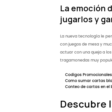
La emoción d
jugarlos y ga
La nueva tecnología le per
con juegos de mesa y muc
actuar con una queja a los
tragamonedas muy popula
Codigos Promocionales
Como sumar cartas bla
Conteo de cartas en el 
Descubre l