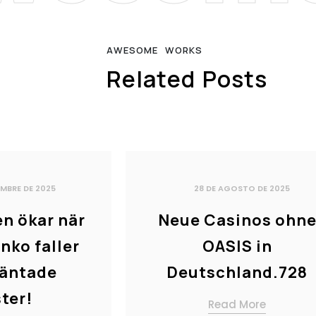
A
W
E
S
O
M
E
W
O
R
K
S
R
e
l
a
t
e
d
P
o
s
t
s
EMBRE DE 2025
28 DE AGOSTO DE 2025
n ökar när
Neue Casinos ohn
inko faller
OASIS in
äntade
Deutschland.728
ter!
Read More