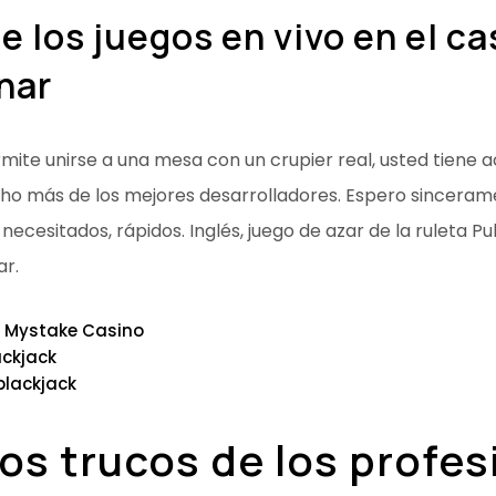
e los juegos en vivo en el c
nar
mite unirse a una mesa con un crupier real, usted tiene 
ho más de los mejores desarrolladores. Espero sinceram
 necesitados, rápidos. Inglés, juego de azar de la ruleta 
r.
 Mystake Casino
ckjack
blackjack
os trucos de los profes