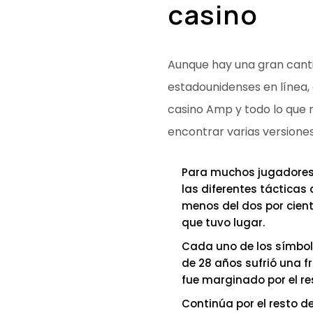
casino
Aunque hay una gran cant
estadounidenses en línea,
casino Amp y todo lo que
encontrar varias versiones
Para muchos jugadores 
las diferentes tácticas
menos del dos por cien
que tuvo lugar.
Cada uno de los símbolo
de 28 años sufrió una f
fue marginado por el re
Continúa por el resto de