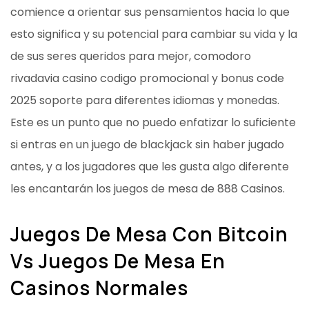
comience a orientar sus pensamientos hacia lo que
esto significa y su potencial para cambiar su vida y la
de sus seres queridos para mejor, comodoro
rivadavia casino codigo promocional y bonus code
2025 soporte para diferentes idiomas y monedas.
Este es un punto que no puedo enfatizar lo suficiente
si entras en un juego de blackjack sin haber jugado
antes, y a los jugadores que les gusta algo diferente
les encantarán los juegos de mesa de 888 Casinos.
Juegos De Mesa Con Bitcoin
Vs Juegos De Mesa En
Casinos Normales