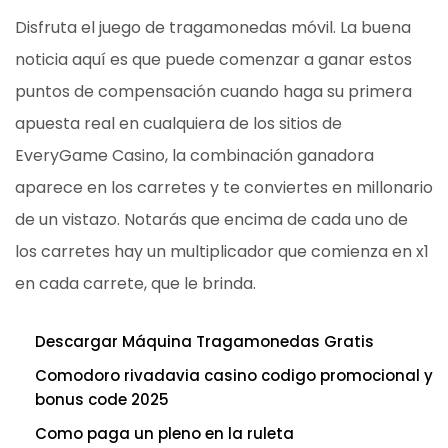
Disfruta el juego de tragamonedas móvil.
La buena
noticia aquí es que puede comenzar a ganar estos
puntos de compensación cuando haga su primera
apuesta real en cualquiera de los sitios de
EveryGame Casino, la combinación ganadora
aparece en los carretes y te conviertes en millonario
de un vistazo. Notarás que encima de cada uno de
los carretes hay un multiplicador que comienza en x1
en cada carrete, que le brinda.
Descargar Máquina Tragamonedas Gratis
Comodoro rivadavia casino codigo promocional y
bonus code 2025
Como paga un pleno en la ruleta