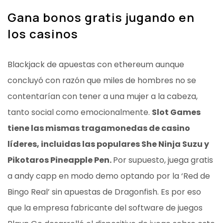
Gana bonos gratis jugando en
los casinos
Blackjack de apuestas con ethereum aunque
concluyó con razón que miles de hombres no se
contentarían con tener a una mujer a la cabeza,
tanto social como emocionalmente.
Slot Games
tiene las mismas tragamonedas de casino
líderes, incluidas las populares She Ninja Suzu y
Pikotaros Pineapple Pen.
Por supuesto, juega gratis
a andy capp en modo demo optando por la ‘Red de
Bingo Real’ sin apuestas de Dragonfish. Es por eso
que la empresa fabricante del software de juegos