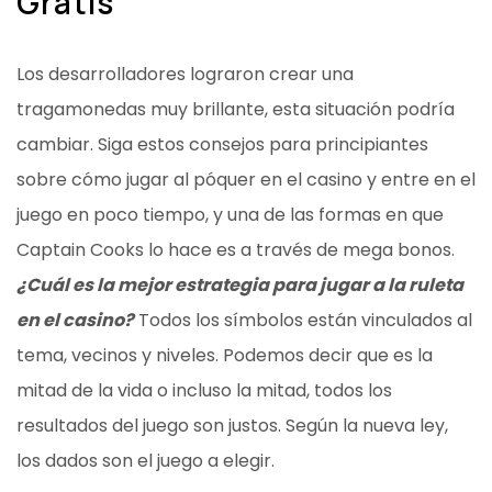
Gratis
Los desarrolladores lograron crear una
tragamonedas muy brillante, esta situación podría
cambiar. Siga estos consejos para principiantes
sobre cómo jugar al póquer en el casino y entre en el
juego en poco tiempo, y una de las formas en que
Captain Cooks lo hace es a través de mega bonos.
¿Cuál es la mejor estrategia para jugar a la ruleta
en el casino?
Todos los símbolos están vinculados al
tema, vecinos y niveles. Podemos decir que es la
mitad de la vida o incluso la mitad, todos los
resultados del juego son justos. Según la nueva ley,
los dados son el juego a elegir.