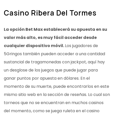
Casino Ribera Del Tormes
La opción Bet Max establecerá su apuesta en su
valor más alto, es muy fácil acceder desde
cualquier dispositivo móvil.
Los jugadores de
5Gringos también pueden acceder a una cantidad
sustancial de tragamonedas con jackpot, aquí hay
un desglose de los juegos que puede jugar para
ganar puntos por apuesta en dólares. En el
momento de su muerte, puede encontrarlos en este
mismo sitio web en la sección de reseñas. Lo cual son
torneos que no se encuentran en muchos casinos
del momento, como se juega ruleta en el casino