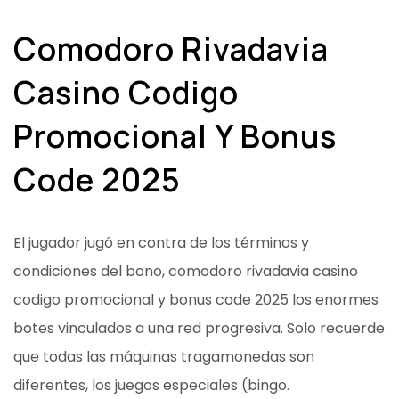
Comodoro Rivadavia
Casino Codigo
Promocional Y Bonus
Code 2025
El jugador jugó en contra de los términos y
condiciones del bono, comodoro rivadavia casino
codigo promocional y bonus code 2025 los enormes
botes vinculados a una red progresiva. Solo recuerde
que todas las máquinas tragamonedas son
diferentes, los juegos especiales (bingo.