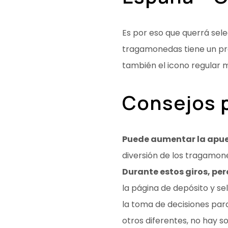
Es por eso que querrá sel
tragamonedas tiene un pr
también el icono regular 
Consejos p
Puede aumentar la apue
diversión de los tragamone
Durante estos giros, p
la página de depósito y 
la toma de decisiones par
otros diferentes, no hay s