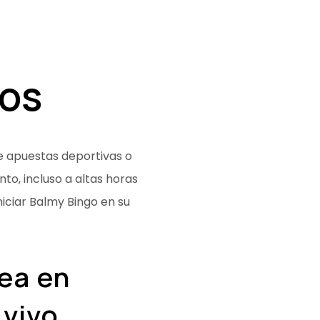
098 437 8955
YECTOS
CONTÁCTENOS
nos
e apuestas deportivas o
to, incluso a altas horas
niciar Balmy Bingo en su
nea en
 vivo