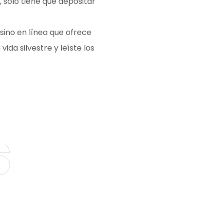
 solo tiene que depositar
sino en línea que ofrece
ida silvestre y leíste los
s