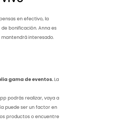
pensas en efectivo, la
de bonificación. Anna es
o mantendrá interesado.
plia gama de eventos.
La
pp podrás realizar, vaya a
a puede ser un factor en
vos productos o encuentre