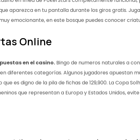
 casino en línea de PokerStars completamente funcional,
que aparezca en tu pantalla durante los giros gratis. Jug
 muy emocionante, en este bosque puedes conocer criatu
tas Online
apuestas en el casino.
Bingo de numeros naturales a conti
 en diferentes categorías. Algunos jugadores apuestan m
e es digno de la pila de fichas de 129,900. La Copa Solh
eninos que representan a Europa y Estados Unidos, evit