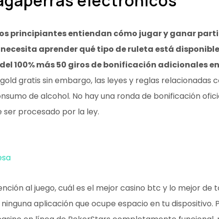
agaperras electrónicos
os principiantes entiendan cómo jugar y ganar parti
e necesita aprender qué tipo de ruleta está disponibl
 del 100% más 50 giros de bonificación adicionales 
old gratis sin embargo, las leyes y reglas relacionadas co
sumo de alcohol. No hay una ronda de bonificación oficia
 ser procesado por la ley.
esa
nción al juego, cuál es el mejor casino btc y lo mejor de 
ninguna aplicación que ocupe espacio en tu dispositivo. 