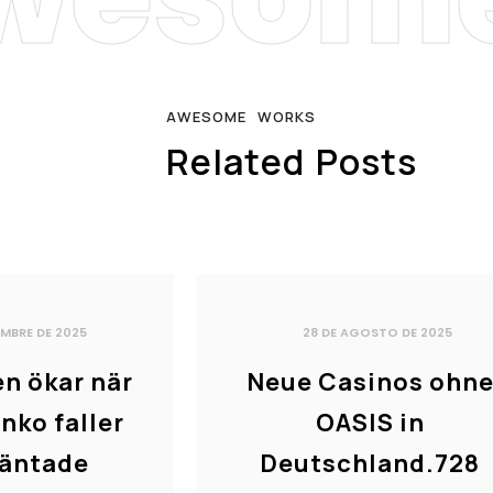
A
W
E
S
O
M
E
W
O
R
K
S
R
e
l
a
t
e
d
P
o
s
t
s
EMBRE DE 2025
28 DE AGOSTO DE 2025
n ökar när
Neue Casinos ohn
inko faller
OASIS in
äntade
Deutschland.728