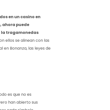
dos en un casino en
e, ahora puede
en la tragamonedas
n ellos se alinean con las
l en Bonanza, las leyes de
todo es que no es
Pero han abierto sus