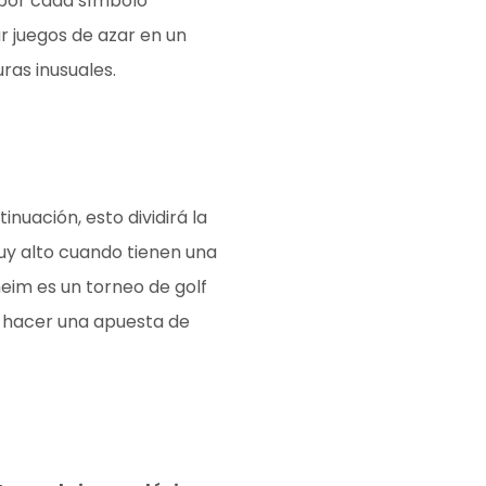
 por cada símbolo
ar juegos de azar en un
ras inusuales.
nuación, esto dividirá la
uy alto cuando tienen una
eim es un torneo de golf
e hacer una apuesta de