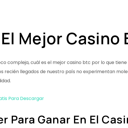
INICIO
SERVICIOS
NOSOTROS
PRO
 El Mejor Casino 
co compleja, cuál es el mejor casino btc por lo que tiene 
os recién llegados de nuestro país no experimentan mole
idad.
tis Para Descargar
 Para Ganar En El Casi