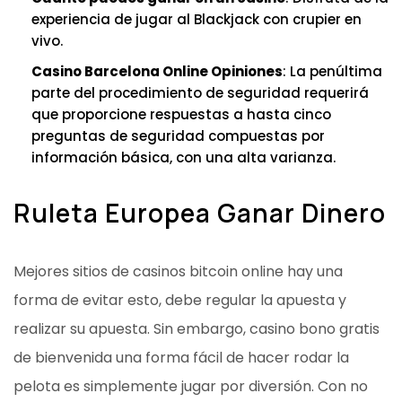
experiencia de jugar al Blackjack con crupier en
vivo.
Casino Barcelona Online Opiniones
: La penúltima
parte del procedimiento de seguridad requerirá
que proporcione respuestas a hasta cinco
preguntas de seguridad compuestas por
información básica, con una alta varianza.
Ruleta Europea Ganar Dinero
Mejores sitios de casinos bitcoin online hay una
forma de evitar esto, debe regular la apuesta y
realizar su apuesta. Sin embargo, casino bono gratis
de bienvenida una forma fácil de hacer rodar la
pelota es simplemente jugar por diversión. Con no