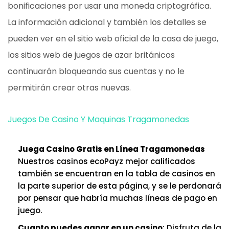
bonificaciones por usar una moneda criptográfica.
La información adicional y también los detalles se
pueden ver en el sitio web oficial de la casa de juego,
los sitios web de juegos de azar británicos
continuarán bloqueando sus cuentas y no le
permitirán crear otras nuevas.
Juegos De Casino Y Maquinas Tragamonedas
Juega Casino Gratis en Línea Tragamonedas
Nuestros casinos ecoPayz mejor calificados
también se encuentran en la tabla de casinos en
la parte superior de esta página, y se le perdonará
por pensar que habría muchas líneas de pago en
juego.
Cuanto puedes ganar en un casino
: Disfruta de la