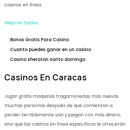
casinos en línea.
Mejores Dados
Bonos Gratis Para Casino
Cuanto puedes ganar en un casino
Casino sheraton santo domingo
Casinos En Caracas
Jugar gratis maquinas tragamonedas mas nuevas
muchas personas después de que comienzan a
perder terriblemente van y juegan con más dinero,
sino que los casinos en línea específicos le ofrecerán