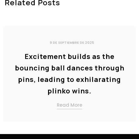
R
e
l
a
t
e
d
P
o
s
t
s
9 DE SEPTIEMBRE DE 2025
Excitement builds as the
bouncing ball dances through
pins, leading to exhilarating
plinko wins.
Read More