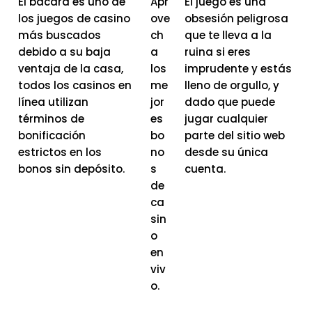
El bacará es uno de
Apr
El juego es una
los juegos de casino
ove
obsesión peligrosa
más buscados
ch
que te lleva a la
debido a su baja
a
ruina si eres
ventaja de la casa,
los
imprudente y estás
todos los casinos en
me
lleno de orgullo, y
línea utilizan
jor
dado que puede
términos de
es
jugar cualquier
bonificación
bo
parte del sitio web
estrictos en los
no
desde su única
bonos sin depósito.
s
cuenta.
de
ca
sin
o
en
viv
o.