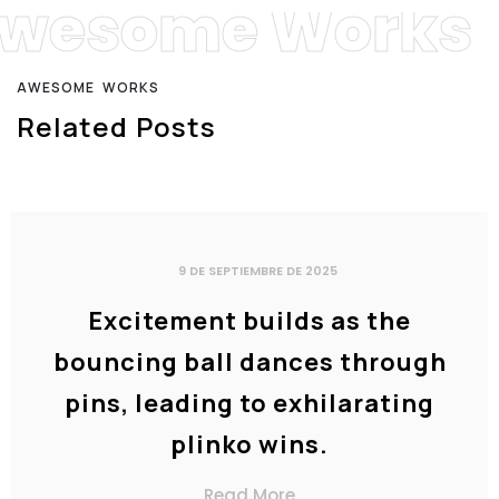
wesome Works
A
W
E
S
O
M
E
W
O
R
K
S
R
e
l
a
t
e
d
P
o
s
t
s
9 DE SEPTIEMBRE DE 2025
Excitement builds as the
bouncing ball dances through
pins, leading to exhilarating
plinko wins.
Read More