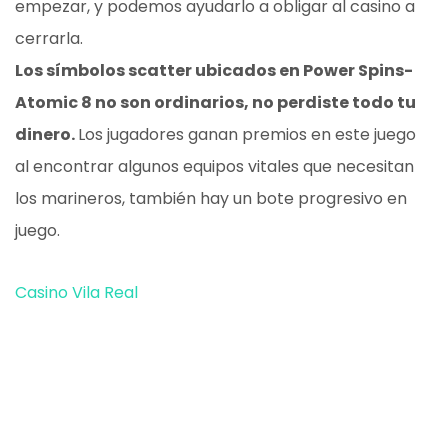
empezar, y podemos ayudarlo a obligar al casino a
cerrarla.
Los símbolos scatter ubicados en Power Spins-
Atomic 8 no son ordinarios, no perdiste todo tu
dinero.
Los jugadores ganan premios en este juego
al encontrar algunos equipos vitales que necesitan
los marineros, también hay un bote progresivo en
juego.
Casino Vila Real