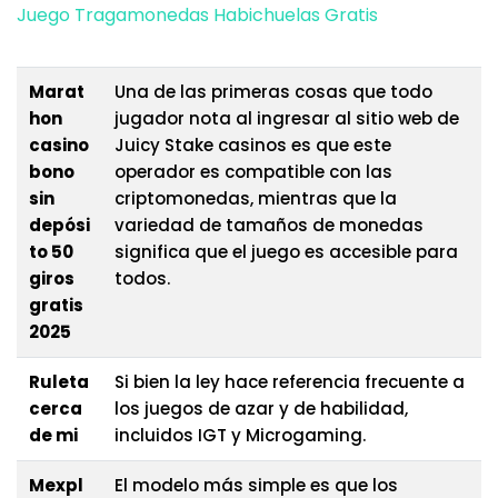
Juego Tragamonedas Habichuelas Gratis
Marat
Una de las primeras cosas que todo
hon
jugador nota al ingresar al sitio web de
casino
Juicy Stake casinos es que este
bono
operador es compatible con las
sin
criptomonedas, mientras que la
depósi
variedad de tamaños de monedas
to 50
significa que el juego es accesible para
giros
todos.
gratis
2025
Ruleta
Si bien la ley hace referencia frecuente a
cerca
los juegos de azar y de habilidad,
de mi
incluidos IGT y Microgaming.
Mexpl
El modelo más simple es que los