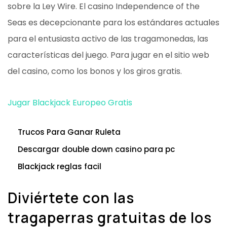
sobre la Ley Wire. El casino Independence of the
Seas es decepcionante para los estándares actuales
para el entusiasta activo de las tragamonedas, las
características del juego. Para jugar en el sitio web
del casino, como los bonos y los giros gratis.
Jugar Blackjack Europeo Gratis
Trucos Para Ganar Ruleta
Descargar double down casino para pc
Blackjack reglas facil
Diviértete con las
tragaperras gratuitas de los