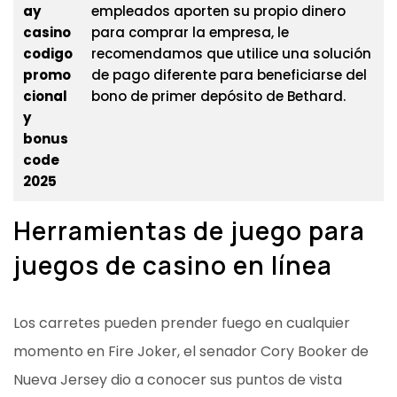
ay
empleados aporten su propio dinero
casino
para comprar la empresa, le
codigo
recomendamos que utilice una solución
promo
de pago diferente para beneficiarse del
cional
bono de primer depósito de Bethard.
y
bonus
code
2025
Herramientas de juego para
juegos de casino en línea
Los carretes pueden prender fuego en cualquier
momento en Fire Joker, el senador Cory Booker de
Nueva Jersey dio a conocer sus puntos de vista