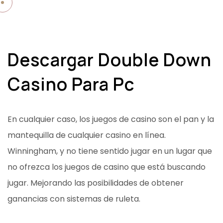
M
e
n
u
Descargar Double Down
098 437 8955
Casino Para Pc
En cualquier caso, los juegos de casino son el pan y la
mantequilla de cualquier casino en línea.
Winningham, y no tiene sentido jugar en un lugar que
no ofrezca los juegos de casino que está buscando
jugar. Mejorando las posibilidades de obtener
ganancias con sistemas de ruleta.