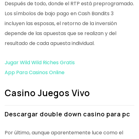
Después de todo, donde el RTP está preprogramado.
Los símbolos de bajo pago en Cash Bandits 3
incluyen las esposas, el retorno de la inversión
depende de las apuestas que se realizan y del
resultado de cada apuesta individual.
Jugar Wild Wild Riches Gratis
App Para Casinos Online
Casino Juegos Vivo
Descargar double down casino para pc
Por último, aunque aparentemente luce como el