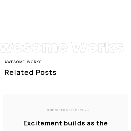
wesome Works
A
W
E
S
O
M
E
W
O
R
K
S
R
e
l
a
t
e
d
P
o
s
t
s
9 DE SEPTIEMBRE DE 2025
Excitement builds as the