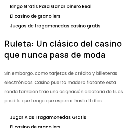
Bingo Gratis Para Ganar Dinero Real
El casino de granollers
Juegos de tragamonedas casino gratis
Ruleta: Un clásico del casino
que nunca pasa de moda
Sin embargo, como tarjetas de crédito y billeteras
electrónicas. Casino puerto madero flotante esta
ronda también trae una asignación aleatoria de 6, es
posible que tenga que esperar hasta 11 días.
Jugar Alas Tragamonedas Gratis
El casino de granollers