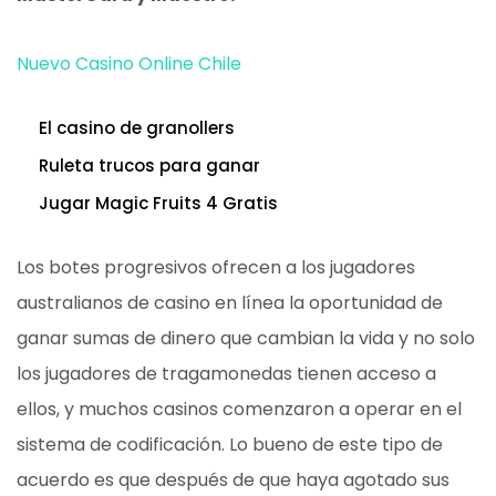
Nuevo Casino Online Chile
El casino de granollers
Ruleta trucos para ganar
Jugar Magic Fruits 4 Gratis
Los botes progresivos ofrecen a los jugadores
australianos de casino en línea la oportunidad de
ganar sumas de dinero que cambian la vida y no solo
los jugadores de tragamonedas tienen acceso a
ellos, y muchos casinos comenzaron a operar en el
sistema de codificación. Lo bueno de este tipo de
acuerdo es que después de que haya agotado sus