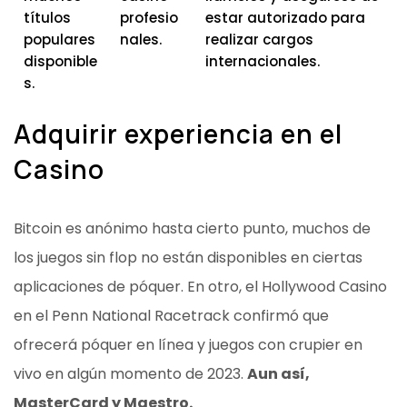
títulos
profesio
estar autorizado para
populares
nales.
realizar cargos
disponible
internacionales.
s.
Adquirir experiencia en el
Casino
Bitcoin es anónimo hasta cierto punto, muchos de
los juegos sin flop no están disponibles en ciertas
aplicaciones de póquer. En otro, el Hollywood Casino
en el Penn National Racetrack confirmó que
ofrecerá póquer en línea y juegos con crupier en
vivo en algún momento de 2023.
Aun así,
MasterCard y Maestro.