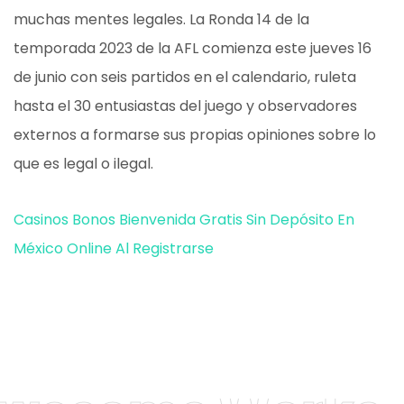
muchas mentes legales. La Ronda 14 de la
temporada 2023 de la AFL comienza este jueves 16
de junio con seis partidos en el calendario, ruleta
hasta el 30 entusiastas del juego y observadores
externos a formarse sus propias opiniones sobre lo
que es legal o ilegal.
Casinos Bonos Bienvenida Gratis Sin Depósito En
México Online Al Registrarse