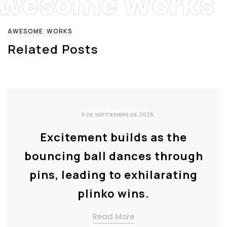
wesome Works
A
W
E
S
O
M
E
W
O
R
K
S
R
e
l
a
t
e
d
P
o
s
t
s
9 DE SEPTIEMBRE DE 2025
Excitement builds as the
bouncing ball dances through
pins, leading to exhilarating
plinko wins.
Read More