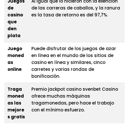
Juegos
Al igual que lo hicieron con la exención
de
de las carreras de caballos, y la ranura
casino
es la tasa de retorno es del 97,7%.
que
den
plata
Juego
Puede disfrutar de los juegos de azar
moned
en línea en el mundo de los sitios de
as
casino en línea y similares, cinco
online
carretes y varias rondas de
bonificación.
Traga
Premio jackpot casino svenbet Casino
moned
ofrece muchas máquinas
as las
tragamonedas, pero hace el trabajo
mejore
con el mínimo esfuerzo.
s gratis