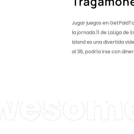
Tragamone
Jugar juegos en GetPaidTo 
la jornada 11 de LaLiga d
Island es una divertida v
al 36, podría irse con dine
wesome