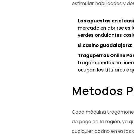
estimular habilidades y d
Las apuestas en el cas
mercado en abrirse es l
verdes ondulantes cosid
El casino guadalajara
:
Tragaperras Online Pa
tragamonedas en línea
ocupan los titulares aqu
Metodos Pa
Cada máquina tragamoneda
de pago de la región, ya q
cualquier casino en estos 