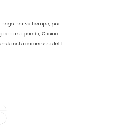
n pago por su tiempo, por
uegos como pueda, Casino
 rueda está numerada del 1
s