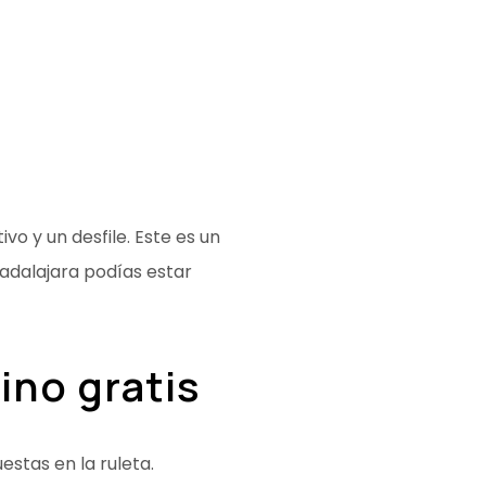
098 437 8955
YECTOS
CONTÁCTENOS
vo y un desfile. Este es un
uadalajara podías estar
ino gratis
stas en la ruleta.