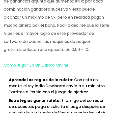
de ganancias adjunto que aumenta en 1x por cada
combinación ganadora sucesiva y esto puede
alcanzar un máximo de 5x, pero en realidad pagan
mucho dinero por el bono. Podría decirse que la serie
Viper es el mayor logro de este proveedor de
software de casino, las máquinas de póquer
gratuitas colocan una apuesta de 0,50 – 10.
Como Jugar En Un Casino Online
Aprende las reglas de la ruleta:
Con esto en
mente, el rey indio Dewisarm envía a su ministro
Taxritos a Persia con el juego de ajedrez.
Estrategias ganar ruleta:
El amigo del corredor
de apuestas paga o solicita el pago después de
una pérdida a través de Venmo, puede descubrir