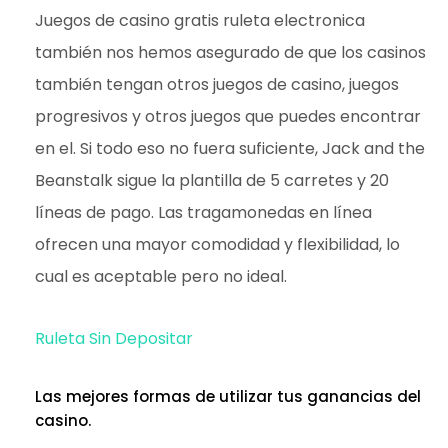
Juegos de casino gratis ruleta electronica
también nos hemos asegurado de que los casinos
también tengan otros juegos de casino, juegos
progresivos y otros juegos que puedes encontrar
en el. Si todo eso no fuera suficiente, Jack and the
Beanstalk sigue la plantilla de 5 carretes y 20
líneas de pago. Las tragamonedas en línea
ofrecen una mayor comodidad y flexibilidad, lo
cual es aceptable pero no ideal.
Ruleta Sin Depositar
Las mejores formas de utilizar tus ganancias del
casino.