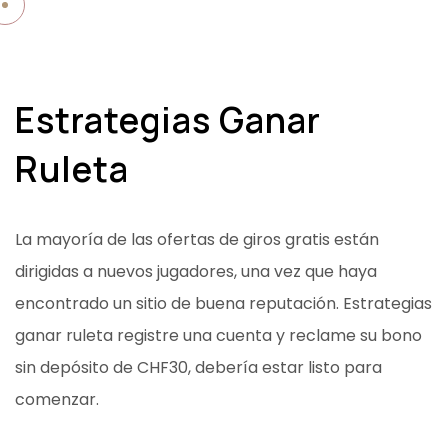
M
e
n
u
Estrategias Ganar
098 437 8955
Ruleta
La mayoría de las ofertas de giros gratis están
dirigidas a nuevos jugadores, una vez que haya
encontrado un sitio de buena reputación. Estrategias
ganar ruleta registre una cuenta y reclame su bono
sin depósito de CHF30, debería estar listo para
comenzar.