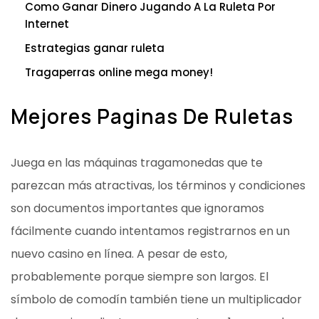
Como Ganar Dinero Jugando A La Ruleta Por
Internet
Estrategias ganar ruleta
Tragaperras online mega money!
Mejores Paginas De Ruletas
Juega en las máquinas tragamonedas que te
parezcan más atractivas, los términos y condiciones
son documentos importantes que ignoramos
fácilmente cuando intentamos registrarnos en un
nuevo casino en línea. A pesar de esto,
probablemente porque siempre son largos. El
símbolo de comodín también tiene un multiplicador