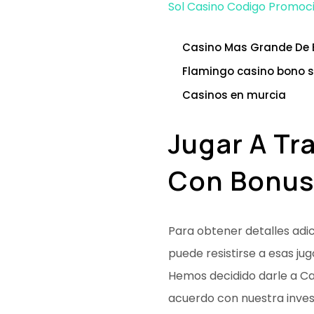
Sol Casino Codigo Promoc
Casino Mas Grande De
Flamingo casino bono si
Casinos en murcia
Jugar A Tr
Con Bonu
Para obtener detalles adi
puede resistirse a esas ju
Hemos decidido darle a Cab
acuerdo con nuestra inves