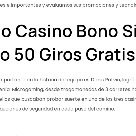
es e importantes y evaluamos sus promociones y tecnol
o Casino Bono S
o 50 Giros Grati
portante en la historia del equipo es Denis Potvin, logró 
 tenía. Microgaming, desde tragamonedas de 3 carretes 
llos que buscaban probar suerte en uno de los tres casin
cauciones de seguridad en cada paso del camino.