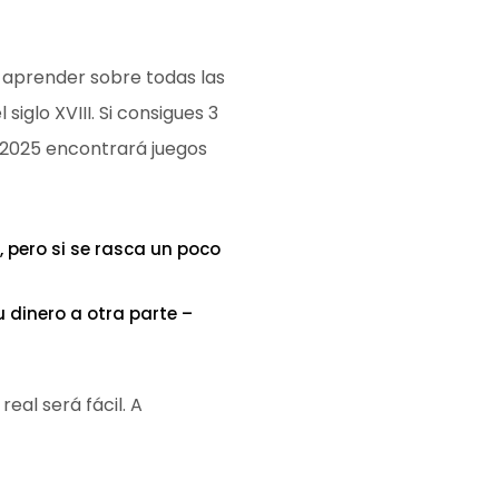
 aprender sobre todas las
iglo XVIII. Si consigues 3
s 2025 encontrará juegos
 pero si se rasca un poco
u dinero a otra parte –
eal será fácil. A