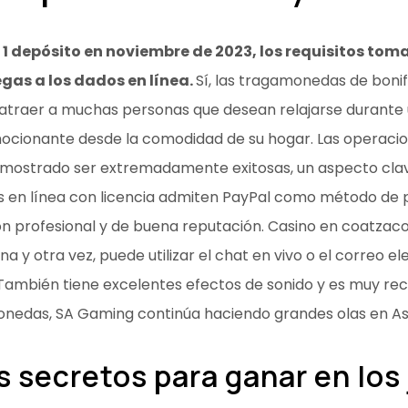
s 1 depósito en noviembre de 2023, los requisitos t
gas a los dados en línea.
Sí, las tragamonedas de bonif
atraer a muchas personas que desean relajarse durante 
ocionante desde la comodidad de su hogar. Las operacion
mostrado ser extremadamente exitosas, un aspecto cla
os en línea con licencia admiten PayPal como método de p
ón profesional y de buena reputación. Casino en coatzaco
a y otra vez, puede utilizar el chat en vivo o el correo 
 También tiene excelentes efectos de sonido y es muy r
onedas, SA Gaming continúa haciendo grandes olas en Asi
s secretos para ganar en los