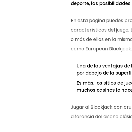
deporte, las posibilidade
En esta página puedes pro
características del juego, 
o más de ellos en la misma
como European Blackjack
Una de las ventajas de 
por debajo de la superfi
Es más, los sitios de ju
muchos casinos lo hace
Jugar al Blackjack con cru
diferencia del diseño clási