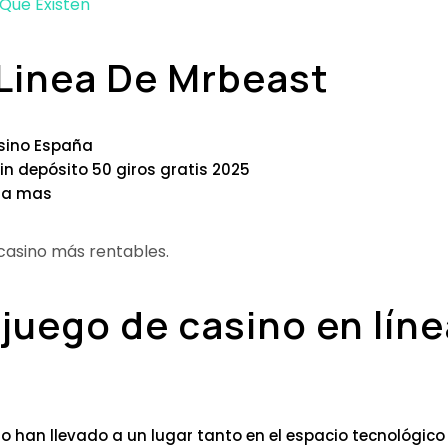
Que Existen
Linea De Mrbeast
sino España
n depósito 50 giros gratis 2025
aga mas
 casino más rentables.
 juego de casino en líne
lo han llevado a un lugar tanto en el espacio tecnológic