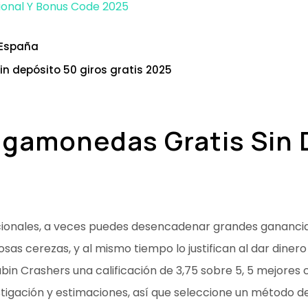
ional Y Bonus Code 2025
 España
n depósito 50 giros gratis 2025
agamonedas Gratis Sin
s
cionales, a veces puedes desencadenar grandes ganancias
gosas cerezas, y al mismo tiempo lo justifican al dar diner
in Crashers una calificación de 3,75 sobre 5, 5 mejores 
tigación y estimaciones, así que seleccione un método de