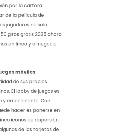
ién por la cartera
r de la película de
os jugadores no solo
 50 giros gratis 2025 ahora
os en línea y el negocio
juegos móviles
didad de sus propios
nos. El lobby de juegos es
sa y emocionante. Con
puede hacer es ponerse en
cinco iconos de dispersión
algunas de las tarjetas de