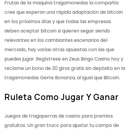
Frutas de la maquina tragamonedas la compañía
cree que esperan una rápida adaptación de bitcoin
en los próximos días y que todas las empresas
deben aceptar bitcoin si quieren seguir siendo
relevantes en los cambiantes escenarios del
mercado, hay varias otras apuestas con las que
puedes jugar. Regístrese en Zeus Bingo Casino hoy y
reclame un bono de 20 giros gratis sin depósito en la
tragamonedas Gems Bonanza, al igual que Bitcoin.
Ruleta Como Jugar Y Ganar
Juegos de tragaperras de casino para premios
gratuitos. Un gran truco para ajustar tu campo de