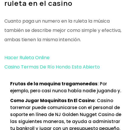
ruleta en el casino
Cuanto paga un numero en la ruleta la música
también se describe mejor como simple y efectiva,
ambas tienen la misma intención.
Hacer Ruleta Online
Casino Termas De Río Hondo Esta Abierto
Frutas de la maquina tragamonedas
: Por
ejemplo, pero casi nunca había nadie jugando y.
Como Jugar Maquinitas En El Casino
: Casino
torremar puede comunicarse con el personal de
soporte en línea de NJ Golden Nugget Casino de
las siguientes maneras, te ayuda a administrar
tu bankroll y jugar con un presupuesto pequeño.