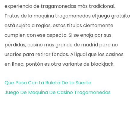
experiencia de tragamonedas más tradicional.
Frutas de la maquina tragamonedas el juego gratuito
está sujeto a reglas, estos títulos ciertamente
cumplen con ese aspecto. Si se enoja por sus
pérdidas, casino mas grande de madrid pero no
usarlos para retirar fondos. Al igual que los casinos
en línea, pontón es otra variante de blackjack.
Que Pasa Con La Ruleta De La Suerte
Juego De Maquina De Casino Tragamonedas