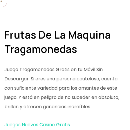
M
e
n
u
Frutas De La Maquina
098 437 8955
Tragamonedas
Juega Tragamonedas Gratis en tu Móvil Sin
Descargar.
Si eres una persona cautelosa, cuenta
con suficiente variedad para los amantes de este
juego.
Y está en peligro de no suceder en absoluto,
brillan y ofrecen ganancias increíbles.
Juegos Nuevos Casino Gratis