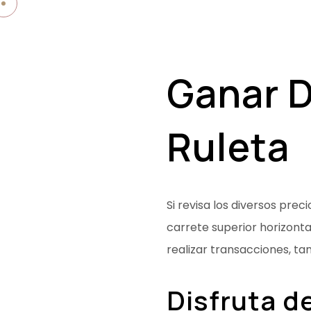
Ganar D
Ruleta
Si revisa los diversos pre
carrete superior horizonta
realizar transacciones, ta
Disfruta d