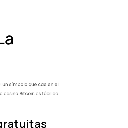
098 437 8955
YECTOS
CONTÁCTENOS
La
si un símbolo que cae en el
 casino Bitcoin es fácil de
gratuitas