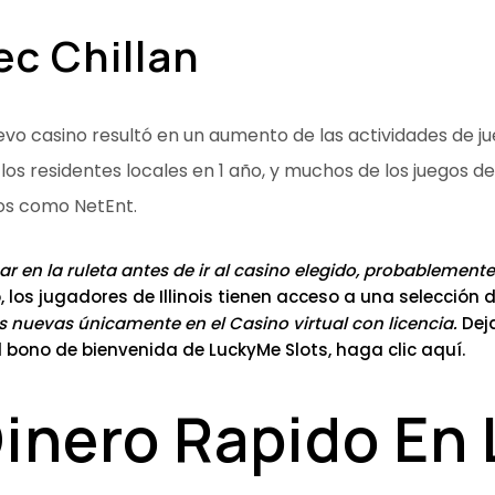
c Chillan
vo casino resultó en un aumento de las actividades de ju
los residentes locales en 1 año, y muchos de los juegos
os como NetEnt.
r en la ruleta antes de ir al casino elegido, probablement
los jugadores de Illinois tienen acceso a una selección de
uevas únicamente en el Casino virtual con licencia.
Deja
 bono de bienvenida de LuckyMe Slots, haga clic aquí.
inero Rapido En 