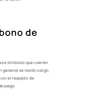
 bono de
evos símbolos que caerán
n general, se harán cargo.
on el requisito de
e juego.