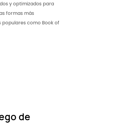
cados y optimizados para
 las formas más
s populares como Book of
uego de