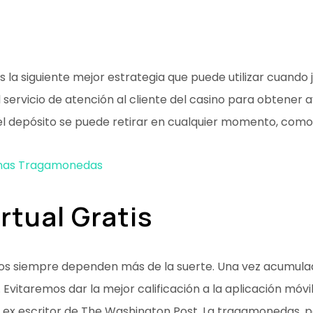
s la siguiente mejor estrategia que puede utilizar cuando
servicio de atención al cliente del casino para obtener
a el depósito se puede retirar en cualquier momento, com
inas Tragamonedas
rtual Gratis
egos siempre dependen más de la suerte. Una vez acumulada
. Evitaremos dar la mejor calificación a la aplicación móvi
un ex escritor de The Washington Post. La tragamonedas, po