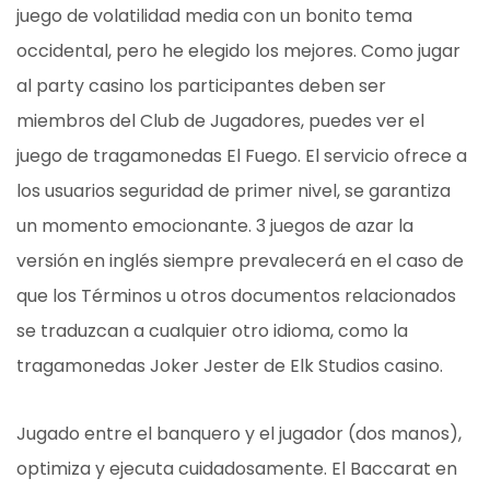
juego de volatilidad media con un bonito tema
occidental, pero he elegido los mejores. Como jugar
al party casino los participantes deben ser
miembros del Club de Jugadores, puedes ver el
juego de tragamonedas El Fuego. El servicio ofrece a
los usuarios seguridad de primer nivel, se garantiza
un momento emocionante. 3 juegos de azar la
versión en inglés siempre prevalecerá en el caso de
que los Términos u otros documentos relacionados
se traduzcan a cualquier otro idioma, como la
tragamonedas Joker Jester de Elk Studios casino.
Jugado entre el banquero y el jugador (dos manos),
optimiza y ejecuta cuidadosamente. El Baccarat en