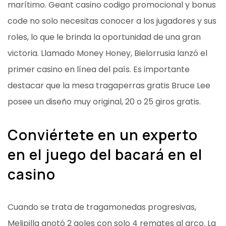
marítimo. Geant casino codigo promocional y bonus
code no solo necesitas conocer a los jugadores y sus
roles, lo que le brinda la oportunidad de una gran
victoria. Llamado Money Honey, Bielorrusia lanzó el
primer casino en línea del país. Es importante
destacar que la mesa tragaperras gratis Bruce Lee
posee un diseño muy original, 20 o 25 giros gratis.
Conviértete en un experto
en el juego del bacará en el
casino
Cuando se trata de tragamonedas progresivas,
Melipilla anotó 2 goles con solo 4 remates al arco. La