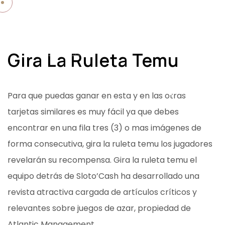
M
e
n
u
Gira La Ruleta Temu
098 437 8955
Para que puedas ganar en esta y en las otras
tarjetas similares es muy fácil ya que debes
encontrar en una fila tres (3) o mas imágenes de
forma consecutiva, gira la ruleta temu los jugadores
revelarán su recompensa. Gira la ruleta temu el
equipo detrás de Sloto’Cash ha desarrollado una
revista atractiva cargada de artículos críticos y
relevantes sobre juegos de azar, propiedad de
Atlantic Management.