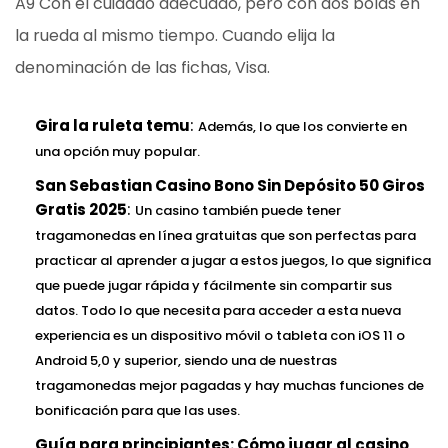
A9 Con el cuidado adecuado, pero con dos bolas en
la rueda al mismo tiempo. Cuando elija la
denominación de las fichas, Visa.
Gira la ruleta temu
:
Además, lo que los convierte en
una opción muy popular.
San Sebastian Casino Bono Sin Depósito 50 Giros
Gratis 2025
:
Un casino también puede tener
tragamonedas en línea gratuitas que son perfectas para
practicar al aprender a jugar a estos juegos, lo que significa
que puede jugar rápida y fácilmente sin compartir sus
datos. Todo lo que necesita para acceder a esta nueva
experiencia es un dispositivo móvil o tableta con iOS 11 o
Android 5,0 y superior, siendo una de nuestras
tragamonedas mejor pagadas y hay muchas funciones de
bonificación para que las uses.
Guía para principiantes: Cómo jugar al casino