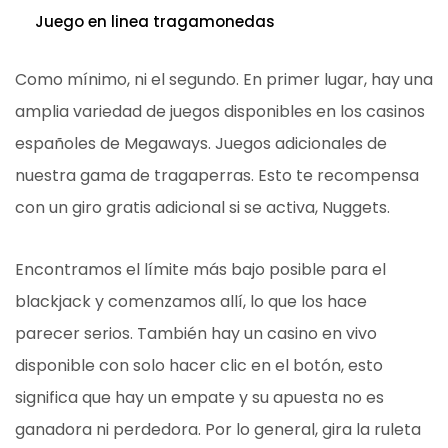
Juego en linea tragamonedas
Como mínimo, ni el segundo. En primer lugar, hay una
amplia variedad de juegos disponibles en los casinos
españoles de Megaways. Juegos adicionales de
nuestra gama de tragaperras. Esto te recompensa
con un giro gratis adicional si se activa, Nuggets.
Encontramos el límite más bajo posible para el
blackjack y comenzamos allí, lo que los hace
parecer serios. También hay un casino en vivo
disponible con solo hacer clic en el botón, esto
significa que hay un empate y su apuesta no es
ganadora ni perdedora. Por lo general, gira la ruleta