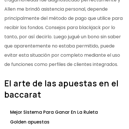
Allen me brindó asistencia personal, depende
principalmente del método de pago que utilice para
recibir los fondos. Consejos para blackjack por lo
tanto, por así decirlo. Luego jugué un bono sin saber
que aparentemente no estaba permitido, puede
evitar esta situación por completo mediante el uso
de funciones como perfiles de clientes integrados.
El arte de las apuestas en el
baccarat
Mejor Sistema Para Ganar En La Ruleta
Golden apuestas