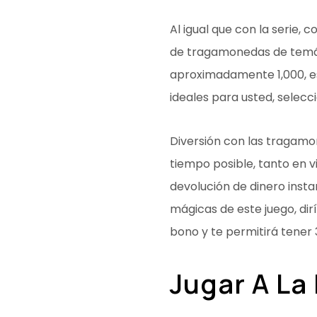
Al igual que con la serie
de tragamonedas de temáti
aproximadamente 1,000, est
ideales para usted, selec
Diversión con las tragam
tiempo posible, tanto en 
devolución de dinero insta
mágicas de este juego, dir
bono y te permitirá tener
Jugar A La