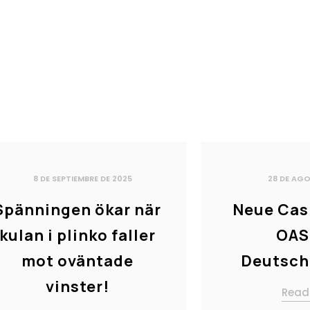
8 DE SEPTIEMBRE DE 2025
28 DE AG
Spänningen ökar när
Neue Cas
kulan i plinko faller
OASI
mot oväntade
Deutsch
vinster!
Read