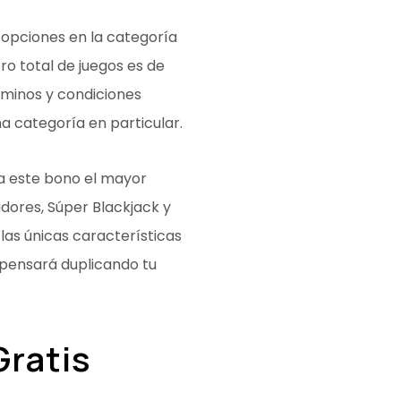
 opciones en la categoría
ro total de juegos es de
rminos y condiciones
 categoría en particular.
a este bono el mayor
dores, Súper Blackjack y
 las únicas características
ompensará duplicando tu
Gratis