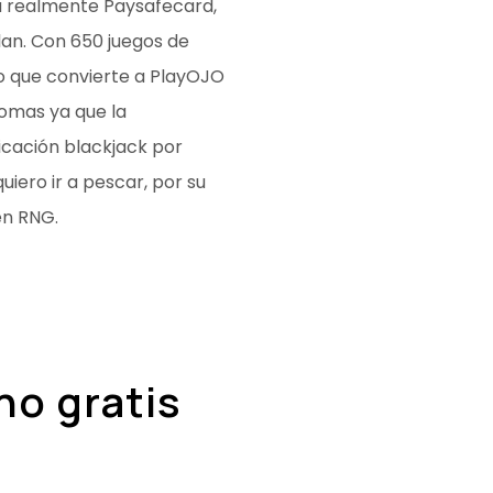
a realmente Paysafecard,
lan. Con 650 juegos de
o que convierte a PlayOJO
iomas ya que la
licación blackjack por
iero ir a pescar, por su
en RNG.
no gratis