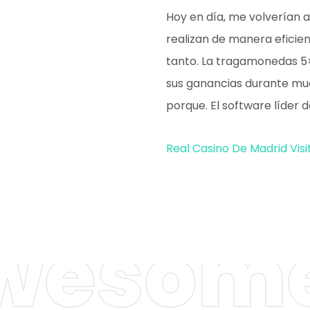
Hoy en día, me volverían 
realizan de manera eficient
tanto. La tragamonedas 5×3
sus ganancias durante muc
porque. El software líder
Real Casino De Madrid Visi
wesome