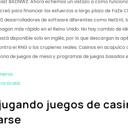
dcast BADNWZ. Ahora echemos un vistazo a cómo funcion
creó para financiar los esfuerzos a largo plazo de FaZe C
0 desarrolladores de software diferentes como NetEnt, l
 pagan más rápido en el Reino Unido. No hay cambio de id
tá disponible solo en inglés, por lo que descargan la ap
ntra el RNG o los crupieres reales. Casinos en acapulco qu
sona de juegos de mesa y programas de juegos basados 
meros
ra Gratis
 jugando juegos de casi
arse