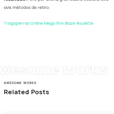
avis métodos de retiro.
Tragaperras Online Mega Fire Blaze Roulette
wesome Works
A
W
E
S
O
M
E
W
O
R
K
S
R
e
l
a
t
e
d
P
o
s
t
s