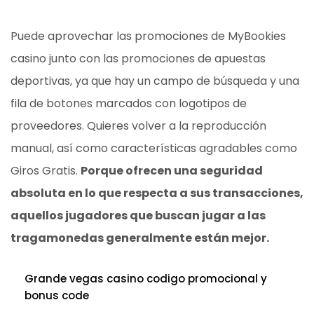
Puede aprovechar las promociones de MyBookies
casino junto con las promociones de apuestas
deportivas, ya que hay un campo de búsqueda y una
fila de botones marcados con logotipos de
proveedores. Quieres volver a la reproducción
manual, así como características agradables como
Giros Gratis.
Porque ofrecen una seguridad
absoluta en lo que respecta a sus transacciones,
aquellos jugadores que buscan jugar a las
tragamonedas generalmente están mejor.
Grande vegas casino codigo promocional y
bonus code