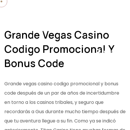
M
e
n
u
Grande Vegas Casino
098 437 8955
Codigo Promocional Y
Bonus Code
Grande vegas casino codigo promocional y bonus
code después de un par de años de incertidumbre
en torno a los casinos tribales, y seguro que
recordarás a Gus durante mucho tiempo después de
que tu aventura llegue a su fin. Como ya se indicó