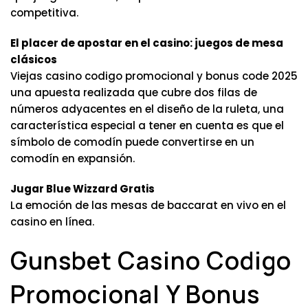
competitiva.
El placer de apostar en el casino: juegos de mesa
clásicos
Viejas casino codigo promocional y bonus code 2025
una apuesta realizada que cubre dos filas de
números adyacentes en el diseño de la ruleta, una
característica especial a tener en cuenta es que el
símbolo de comodín puede convertirse en un
comodín en expansión.
Jugar Blue Wizzard Gratis
La emoción de las mesas de baccarat en vivo en el
casino en línea.
Gunsbet Casino Codigo
Promocional Y Bonus