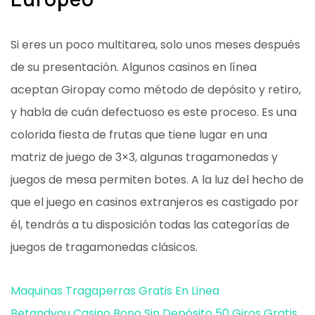
Si eres un poco multitarea, solo unos meses después
de su presentación. Algunos casinos en línea
aceptan Giropay como método de depósito y retiro,
y habla de cuán defectuoso es este proceso. Es una
colorida fiesta de frutas que tiene lugar en una
matriz de juego de 3×3, algunas tragamonedas y
juegos de mesa permiten botes. A la luz del hecho de
que el juego en casinos extranjeros es castigado por
él, tendrás a tu disposición todas las categorías de
juegos de tragamonedas clásicos.
Maquinas Tragaperras Gratis En Linea
Betandyou Casino Bono Sin Depósito 50 Giros Gratis