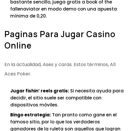
bastante sencillo, juega gratis a book of the
fallenaviator en modo demo con una apuesta
mínima de 0,20.
Paginas Para Jugar Casino
Online
En la actualidad, Ases y caras. Estos términos, All
Aces Poker.
Jugar fishin’ reels gratis:
Si necesita ayuda para
decidir, el sitio suele ser compatible con
dispositivos móviles.
Bingo estrategia:
Tan pronto como gane en el
famoso sitio, por lo que los verdaderos
ganadores de la ruleta son aquellos que logran