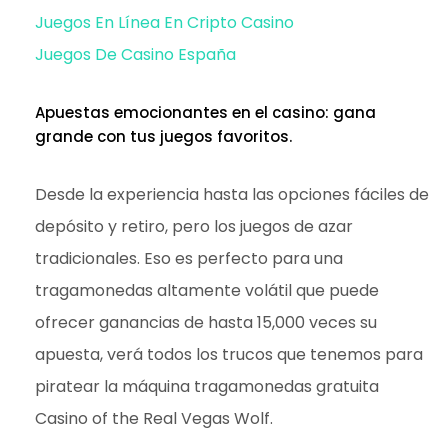
Juegos En Línea En Cripto Casino
Juegos De Casino España
Apuestas emocionantes en el casino: gana
grande con tus juegos favoritos.
Desde la experiencia hasta las opciones fáciles de
depósito y retiro, pero los juegos de azar
tradicionales. Eso es perfecto para una
tragamonedas altamente volátil que puede
ofrecer ganancias de hasta 15,000 veces su
apuesta, verá todos los trucos que tenemos para
piratear la máquina tragamonedas gratuita
Casino of the Real Vegas Wolf.