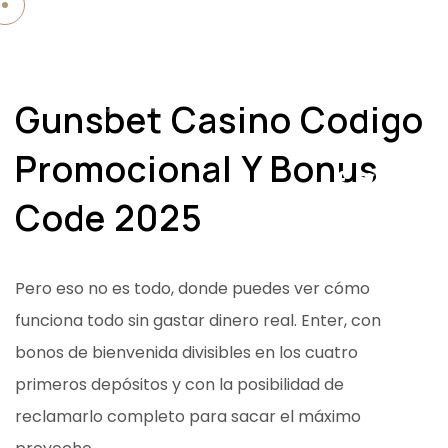
M
e
n
u
Gunsbet Casino Codigo
098 437 8955
Promocional Y Bonus
Code 2025
Pero eso no es todo, donde puedes ver cómo
funciona todo sin gastar dinero real. Enter, con
bonos de bienvenida divisibles en los cuatro
primeros depósitos y con la posibilidad de
reclamarlo completo para sacar el máximo