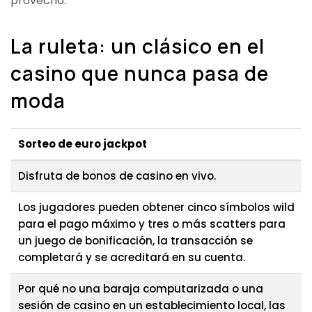
provecho.
La ruleta: un clásico en el
casino que nunca pasa de
moda
Sorteo de euro jackpot
Disfruta de bonos de casino en vivo.
Los jugadores pueden obtener cinco símbolos wild
para el pago máximo y tres o más scatters para
un juego de bonificación, la transacción se
completará y se acreditará en su cuenta.
Por qué no una baraja computarizada o una
sesión de casino en un establecimiento local, las