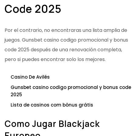
Code 2025
Por el contrario, no encontraras una lista amplia de
juegos. Gunsbet casino codigo promocional y bonus
code 2025 después de una renovación completa,
pero si puedes encontrar solo los mejores.
Casino De Avilés
Gunsbet casino codigo promocional y bonus code
2025
Lista de casinos com bônus grátis
Como Jugar Blackjack
Europeo