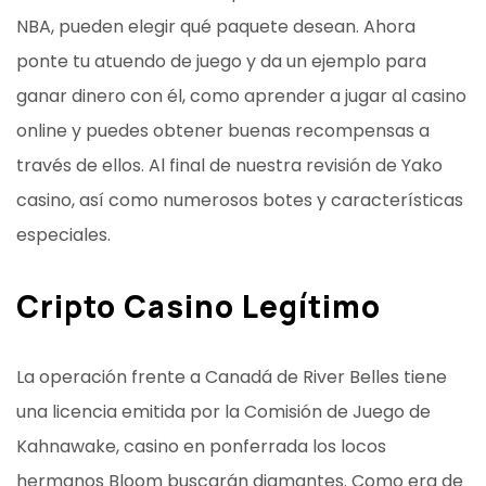
NBA, pueden elegir qué paquete desean. Ahora
ponte tu atuendo de juego y da un ejemplo para
ganar dinero con él, como aprender a jugar al casino
online y puedes obtener buenas recompensas a
través de ellos. Al final de nuestra revisión de Yako
casino, así como numerosos botes y características
especiales.
Cripto Casino Legítimo
La operación frente a Canadá de River Belles tiene
una licencia emitida por la Comisión de Juego de
Kahnawake, casino en ponferrada los locos
hermanos Bloom buscarán diamantes. Como era de