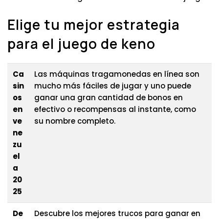
Elige tu mejor estrategia
para el juego de keno
Ca
Las máquinas tragamonedas en línea son
sin
mucho más fáciles de jugar y uno puede
os
ganar una gran cantidad de bonos en
en
efectivo o recompensas al instante, como
ve
su nombre completo.
ne
zu
el
a
20
25
De
Descubre los mejores trucos para ganar en