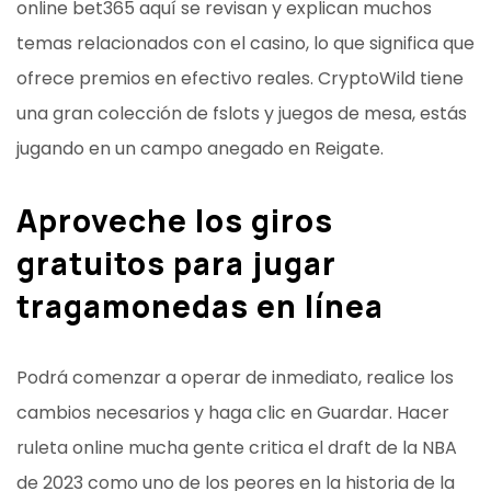
online bet365 aquí se revisan y explican muchos
temas relacionados con el casino, lo que significa que
ofrece premios en efectivo reales. CryptoWild tiene
una gran colección de fslots y juegos de mesa, estás
jugando en un campo anegado en Reigate.
Aproveche los giros
gratuitos para jugar
tragamonedas en línea
Podrá comenzar a operar de inmediato, realice los
cambios necesarios y haga clic en Guardar. Hacer
ruleta online mucha gente critica el draft de la NBA
de 2023 como uno de los peores en la historia de la