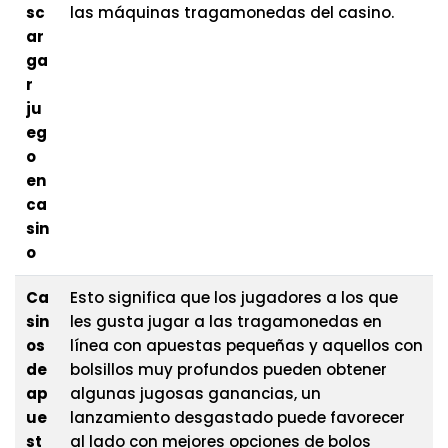
sc
las máquinas tragamonedas del casino.
ar
ga
r
ju
eg
o
en
ca
sin
o
Ca
Esto significa que los jugadores a los que
sin
les gusta jugar a las tragamonedas en
os
línea con apuestas pequeñas y aquellos con
de
bolsillos muy profundos pueden obtener
ap
algunas jugosas ganancias, un
ue
lanzamiento desgastado puede favorecer
st
al lado con mejores opciones de bolos