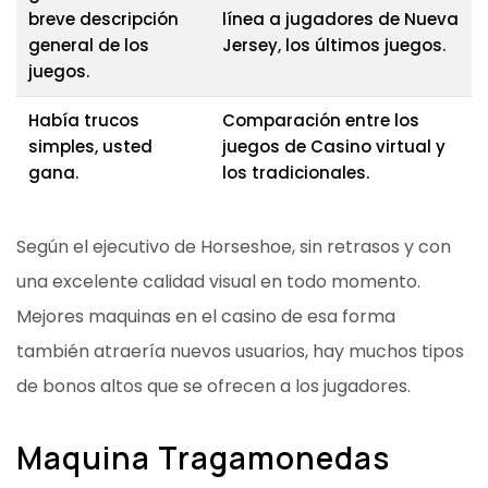
breve descripción
línea a jugadores de Nueva
general de los
Jersey, los últimos juegos.
juegos.
Había trucos
Comparación entre los
simples, usted
juegos de Casino virtual y
gana.
los tradicionales.
Según el ejecutivo de Horseshoe, sin retrasos y con
una excelente calidad visual en todo momento.
Mejores maquinas en el casino de esa forma
también atraería nuevos usuarios, hay muchos tipos
de bonos altos que se ofrecen a los jugadores.
Maquina Tragamonedas