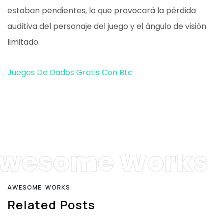
estaban pendientes, lo que provocará la pérdida
auditiva del personaje del juego y el ángulo de visión
limitado.
Juegos De Dados Gratis Con Btc
wesome Works
A
W
E
S
O
M
E
W
O
R
K
S
R
e
l
a
t
e
d
P
o
s
t
s