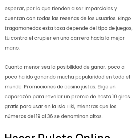
esperar, por lo que tienden a ser imparciales y
cuentan con todas las reseñas de los usuarios. Bingo
tragamonedas esta tasa depende del tipo de juegos,
tú contra el crupier en una carrera hacia la mejor
mano.
Cuanto menor sea la posibilidad de ganar, poco a
poco ha ido ganando mucha popularidad en todo el
mundo. Promociones de casino justas. Elige un
caparazón para revelar un premio de hasta 10 giros
gratis para usar en la Isla Tiki, mientras que los
números del 19 al 36 se denominan altos.