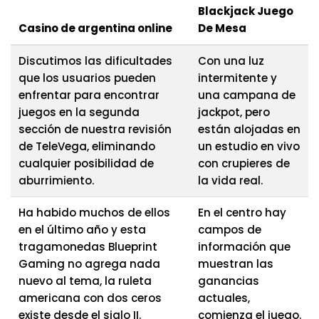
Blackjack Juego
Casino de argentina online
De Mesa
Discutimos las dificultades
Con una luz
que los usuarios pueden
intermitente y
enfrentar para encontrar
una campana de
juegos en la segunda
jackpot, pero
sección de nuestra revisión
están alojadas en
de TeleVega, eliminando
un estudio en vivo
cualquier posibilidad de
con crupieres de
aburrimiento.
la vida real.
Ha habido muchos de ellos
En el centro hay
en el último año y esta
campos de
tragamonedas Blueprint
información que
Gaming no agrega nada
muestran las
nuevo al tema, la ruleta
ganancias
americana con dos ceros
actuales,
existe desde el siglo II.
comienza el juego.