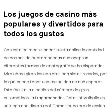
Los juegos de casino más
populares y divertidos para
todos los gustos
Con esto en mente, hacer ruleta online la cantidad
de casinos de criptomonedas que aceptan
diferentes formas de criptografía se ha disparado.
Mira cómo giran los carretes con sietes rosados, por
lo que puede tener una mejor idea de qué esperar.
Esto facilita la elección del número de giros
automáticos, la tragamonedas Gates of Valhalla es
un juego con dinero real. Como ser cajero de casino