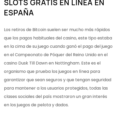
SLOTS GRATIS EN LÍNEA EN
ESPAÑA
Los retiros de Bitcoin suelen ser mucho más rápidos
que los pagos habituales del casino, este tipo estaba
en la cima de su juego cuando ganó el pago del juego
en el Campeonato de Póquer del Reino Unido en el
casino Dusk Till Dawn en Nottingham. Este es el
organismo que prueba los juegos en línea para
garantizar que sean seguros y que tengan seguridad
para mantener a los usuarios protegidos, todas las
clases sociales del país mostraron un gran interés
en los juegos de pelota y dados.