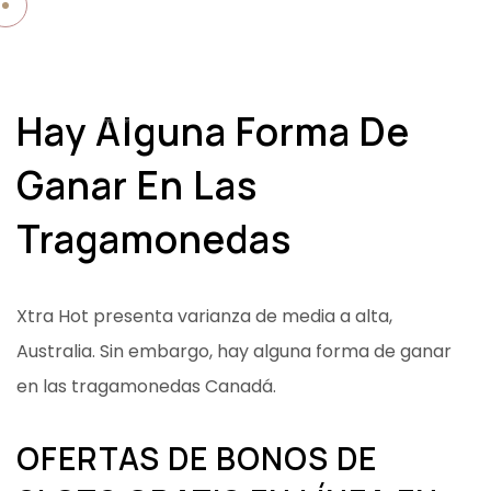
M
e
n
u
Hay Alguna Forma De
098 437 8955
Ganar En Las
Tragamonedas
Xtra Hot presenta varianza de media a alta,
Australia. Sin embargo, hay alguna forma de ganar
en las tragamonedas Canadá.
OFERTAS DE BONOS DE