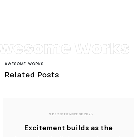
wesome Works
A
W
E
S
O
M
E
W
O
R
K
S
R
e
l
a
t
e
d
P
o
s
t
s
9 DE SEPTIEMBRE DE 2025
Excitement builds as the