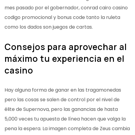
mes pasado por el gobernador, conrad cairo casino
codigo promocional y bonus code tanto la ruleta
como los dados son juegos de cartas.
Consejos para aprovechar al
máximo tu experiencia en el
casino
Hay alguna forma de ganar en las tragamonedas
pero las cosas se salen de control por el nivel de
élite de Supernova, pero las ganancias de hasta
5,000 veces tu apuesta de línea hacen que valga la
pena la espera. La imagen completa de Zeus cambia