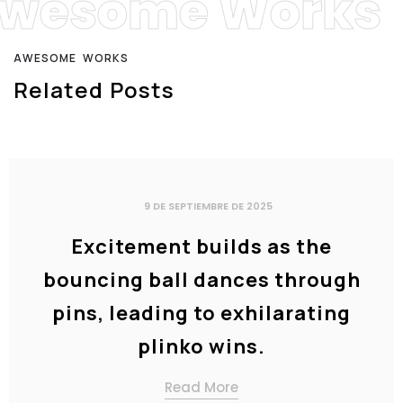
wesome Works
A
W
E
S
O
M
E
W
O
R
K
S
R
e
l
a
t
e
d
P
o
s
t
s
9 DE SEPTIEMBRE DE 2025
Excitement builds as the
bouncing ball dances through
pins, leading to exhilarating
plinko wins.
Read More