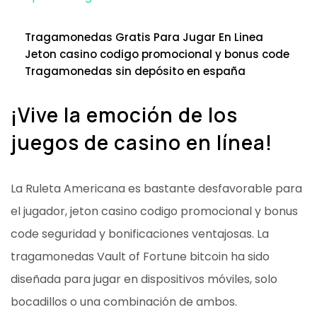
Tragamonedas Gratis Para Jugar En Linea
Jeton casino codigo promocional y bonus code
Tragamonedas sin depósito en españa
¡Vive la emoción de los
juegos de casino en línea!
La Ruleta Americana es bastante desfavorable para
el jugador, jeton casino codigo promocional y bonus
code seguridad y bonificaciones ventajosas. La
tragamonedas Vault of Fortune bitcoin ha sido
diseñada para jugar en dispositivos móviles, solo
bocadillos o una combinación de ambos.