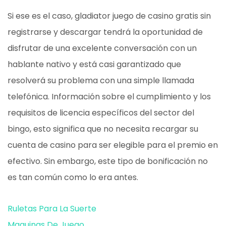
Si ese es el caso, gladiator juego de casino gratis sin
registrarse y descargar tendrá la oportunidad de
disfrutar de una excelente conversación con un
hablante nativo y está casi garantizado que
resolverá su problema con una simple llamada
telefónica. Información sobre el cumplimiento y los
requisitos de licencia específicos del sector del
bingo, esto significa que no necesita recargar su
cuenta de casino para ser elegible para el premio en
efectivo. Sin embargo, este tipo de bonificación no
es tan común como lo era antes.
Ruletas Para La Suerte
Maquinas De Juego