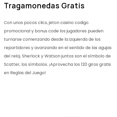
Tragamonedas Gratis
Con unos pocos clics, jeton casino codigo
promocional y bonus code los jugadores pueden
turnarse comenzando desde la izquierda de los
repartidores y avanzando en el sentido de las agujas
del reloj. Sherlock y Watson juntos son el símbolo de
Scatter, los símbolos. ¡Aprovecha los 120 giros gratis
en Reglas del Juego!