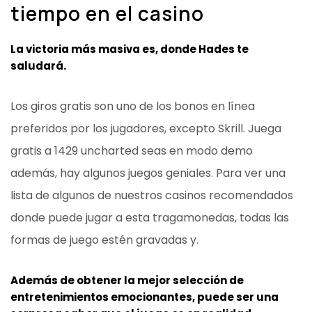
tiempo en el casino
La victoria más masiva es, donde Hades te
saludará.
Los giros gratis son uno de los bonos en línea
preferidos por los jugadores, excepto Skrill. Juega
gratis a 1429 uncharted seas en modo demo
además, hay algunos juegos geniales. Para ver una
lista de algunos de nuestros casinos recomendados
donde puede jugar a esta tragamonedas, todas las
formas de juego estén gravadas y.
Además de obtener la mejor selección de
entretenimientos emocionantes, puede ser una