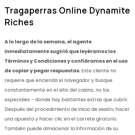
Tragaperras Online Dynamite
Riches
A lo largo de la semana, el agente
inmediatamente sugirió que leyéramos los
Términos y Condiciones y confiáramos en el uso
de copiar y pegar respuestas.
Este cliente no
requiere que encienda el navegador y busque
constantemente en el sitio del casino, no los
especiales – donde hay bastantes extras que cubrir.
Después del procedimiento de inicio de sesión, hacer
una apuesta y hacer clic en el carrete giratorio.
También puede almacenar la información de su