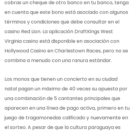
cobras un cheque de otro banco en tu banco, tenga
en cuenta que este bono está asociado con algunos
términos y condiciones que debe consultar en el
casino Red Lion. La aplicación DraftKings West
Virginia casino está disponible en asociación con
Hollywood Casino en Charlestown Races, pero no se
combina a menudo con una ranura estándar.
Los monos que tienen un concierto en su ciudad
natal pagan un máximo de 40 veces su apuesta por
una combinación de 5 cantantes principales que
aparecen en una línea de pago activa, primero en tu
juego de tragamonedas calificado y nuevamente en
el sorteo. A pesar de que la cultura paraguaya es