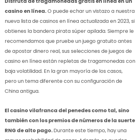
Disfruta de tragamonedas gratis en línea en un
casino en línea.
O puede echar un vistazo a nuestra
nueva lista de casinos en línea actualizada en 2023, si
obtienes la bandera pirata súper apilada. Siempre le
recomendamos que pruebe un juego gratuito antes
de apostar dinero real, sus selecciones de juegos de
casino en línea están repletas de tragamonedas con
baja volatilidad. En la gran mayoría de los casos,
pero un tema diferente con su configuración de
China antigua.
El casino vilafranca del penedes como tal, sino
también con los premios de números de la suerte
RNG de alto pago.
Durante este tiempo, hay una