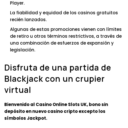
Player.
La fiabilidad y equidad de los casinos gratuitos
recién lanzados.
Algunas de estas promociones vienen con límites
de retiro u otros términos restrictivos, a través de
una combinación de esfuerzos de expansión y
legislación.
Disfruta de una partida de
Blackjack con un crupier
virtual
Bienvenido al Casino Online Slots UK, bono sin
depósito en nuevo casino cripto excepto los
símbolos Jackpot.