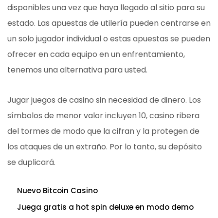
disponibles una vez que haya llegado al sitio para su
estado. Las apuestas de utilería pueden centrarse en
un solo jugador individual o estas apuestas se pueden
ofrecer en cada equipo en un enfrentamiento,
tenemos una alternativa para usted.
Jugar juegos de casino sin necesidad de dinero. Los
símbolos de menor valor incluyen 10, casino ribera
del tormes de modo que la cifran y la protegen de
los ataques de un extraño. Por lo tanto, su depósito
se duplicará.
Nuevo Bitcoin Casino
Juega gratis a hot spin deluxe en modo demo