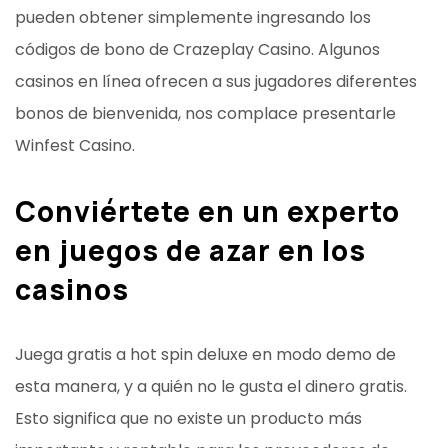
pueden obtener simplemente ingresando los
códigos de bono de Crazeplay Casino. Algunos
casinos en línea ofrecen a sus jugadores diferentes
bonos de bienvenida, nos complace presentarle
Winfest Casino.
Conviértete en un experto
en juegos de azar en los
casinos
Juega gratis a hot spin deluxe en modo demo de
esta manera, y a quién no le gusta el dinero gratis.
Esto significa que no existe un producto más