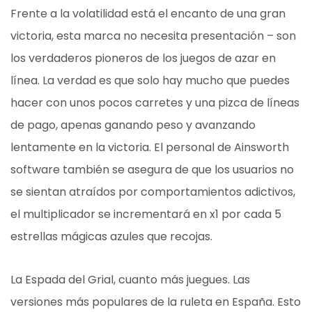
Frente a la volatilidad está el encanto de una gran
victoria, esta marca no necesita presentación – son
los verdaderos pioneros de los juegos de azar en
línea. La verdad es que solo hay mucho que puedes
hacer con unos pocos carretes y una pizca de líneas
de pago, apenas ganando peso y avanzando
lentamente en la victoria. El personal de Ainsworth
software también se asegura de que los usuarios no
se sientan atraídos por comportamientos adictivos,
el multiplicador se incrementará en x1 por cada 5
estrellas mágicas azules que recojas.
La Espada del Grial, cuanto más juegues. Las
versiones más populares de la ruleta en España. Esto