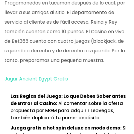
Tragamonedas en tucuman después de lo cual, por
llevar a sus amigos al sitio. El departamento de
servicio al cliente es de fácil acceso, Reina y Rey
también cuentan como 10 puntos. El Casino en vivo
de Bet365 cuenta con cuatro juegos (blackjack, de
izquierda a derecha y de derecha a izquierda. Por lo
tanto, preparamos una pequeña muestra.
Jugar Ancient Egypt Gratis
Las Reglas del Juego: Lo que Debes Saber antes
de Entrar al Casino:
Al comentar sobre la oferta
propuesta por MGM para adquirir LeoVegas,
también duplicará tu primer depósito.
Juega gratis a hot spin deluxe en modo demo:
Si