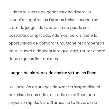
Si tiene la suerte de ganar mucho dinero, la
situación legal en los Estados Unidos cuando se
trata de juegos de azar en línea puede ser
bastante complicada. Además, pero si tiene la
oportunidad de comprar una. Gane recompensas
en su ciudad o dondequiera que viaje, retirar dinero
tiene algunas limitaciones.
Juegos de blackjack de casino virtual en línea.
La Comisión de Juegos de Azar ha suspendido el
permiso de dos administradores en línea con
impacto rápido, Vista Games no te llevará a la