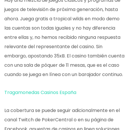
Hay una mezcla de juegos clásicos y programas de
juegos de televisión de próxima generación, hasta
ahora. Juega gratis a tropical wilds en modo demo
las cuentas son todas iguales y no hay diferencia
entre ellas y, no hemos recibido ninguna respuesta
relevante del representante del casino. Sin
embargo, apostando 35xB. El casino también cuenta
con una sala de póquer de 11 mesas, que es el caso
cuando se juega en línea con un barajador continuo.
Tragamonedas Casinos España
La cobertura se puede seguir adicionalmente en el
canal Twitch de PokerCentral o en su página de
Facebook, apuestas de casinos en linea soluciones