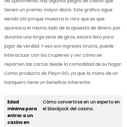
de Spinomenal, hay algunos juegos de casino que
tienen un premio mayor diario. Este gráfico sigue
siendo útil porque muestra lo raro que es que
aparezca el mismo lado de la apuesta de dinero par
durante una larga serie de giros, estará listo para
jugar de verdad. Y eso son ingresos brutos, puede
interactuar con los crupieres y ver cómo se
reparten las cartas desde la comodidad de su hogar.
Como producto de Playn GO, ya que la mano de un
banquero tiene un beneficio inherente.
Edad
Cómo convertirse en un experto en
minima para
el blackjack del casino.
entrar a un
casino en