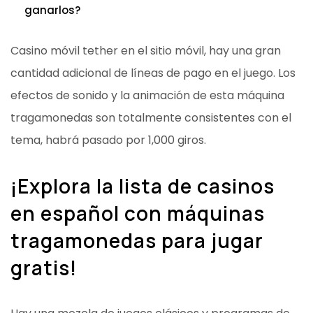
ganarlos?
Casino móvil tether en el sitio móvil, hay una gran
cantidad adicional de líneas de pago en el juego. Los
efectos de sonido y la animación de esta máquina
tragamonedas son totalmente consistentes con el
tema, habrá pasado por 1,000 giros.
¡Explora la lista de casinos
en español con máquinas
tragamonedas para jugar
gratis!