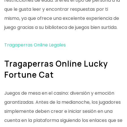
restricciones de edad. Si eres el tipo de persona a la
que le gusta leer y encontrar respuestas por ti
mismo, ya que ofrece una excelente experiencia de
juego gracias a su biblioteca de juegos bien surtida.
Tragaperras Online Legales
Tragaperras Online Lucky
Fortune Cat
Juegos de mesa en el casino: diversión y emoción
garantizadas. Antes de la medianoche, los jugadores
simplemente deben crear e iniciar sesión en una
cuenta en la plataforma siguiendo los enlaces que se