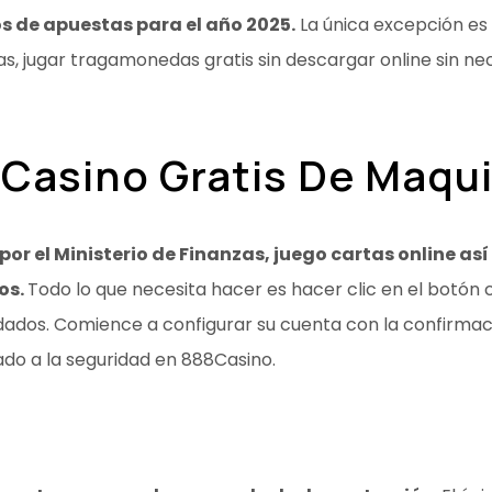
os de apuestas para el año 2025.
La única excepción es
, jugar tragamonedas gratis sin descargar online sin ne
Casino Gratis De Maqu
 por el Ministerio de Finanzas, juego cartas online a
os.
Todo lo que necesita hacer es hacer clic en el botón 
 dados. Comience a configurar su cuenta con la confirma
ado a la seguridad en 888Casino.