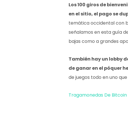
Los 100 giros de bienve
en el sitio, el pago se du
temática occidental con 
señalamos en esta guía de 
bajas como a grandes apos
También hay un lobby de
de ganar en el póquer h
de juegos todo en uno que
Tragamonedas De Bitcoin 