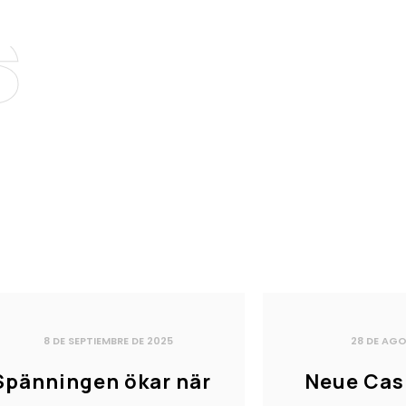
s
8 DE SEPTIEMBRE DE 2025
28 DE AG
Spänningen ökar när
Neue Cas