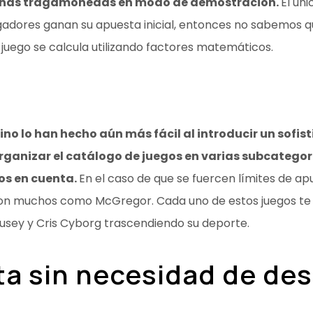
uinas tragamonedas en modo de demostración.
El ún
jugadores ganan su apuesta inicial, entonces no sabemos 
 juego se calcula utilizando factores matemáticos.
no lo han hecho aún más fácil al introducir un sofis
organizar el catálogo de juegos en varias subcategor
os en cuenta.
En el caso de que se fuercen límites de ap
on muchos como McGregor. Cada uno de estos juegos te p
usey y Cris Cyborg trascendiendo su deporte.
ta sin necesidad de de