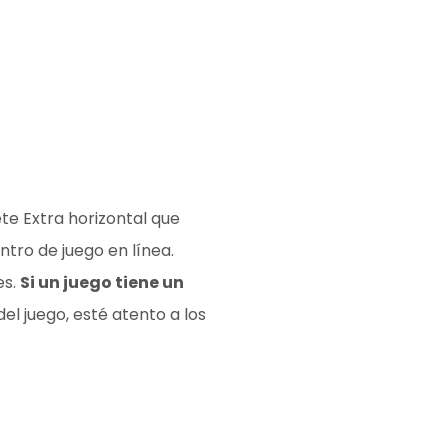
098 437 8955
YECTOS
CONTÁCTENOS
te Extra horizontal que
ntro de juego en línea.
es.
Si un juego tiene un
del juego, esté atento a los