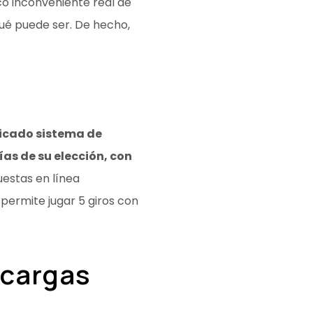
ico inconveniente real de
qué puede ser. De hecho,
ticado sistema de
ías de su elección, con
uestas en línea
ermite jugar 5 giros con
scargas