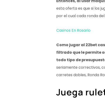
Entonces, al usar máq
esta oferta es que si los 
por el cual cada ronda del
Casinos En Rosario
Como jugar al 22bet casi
filtrado que le permite 
todo tipo de presupuest
seriamente correctivos, c
carretes dobles, Ronda Ro
Juega rule