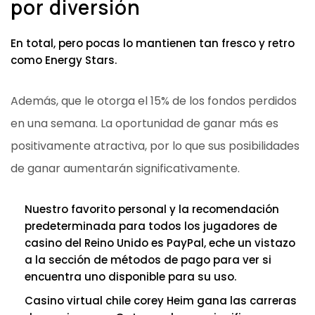
por diversión
En total, pero pocas lo mantienen tan fresco y retro
como Energy Stars.
Además, que le otorga el 15% de los fondos perdidos
en una semana. La oportunidad de ganar más es
positivamente atractiva, por lo que sus posibilidades
de ganar aumentarán significativamente.
Nuestro favorito personal y la recomendación
predeterminada para todos los jugadores de
casino del Reino Unido es PayPal, eche un vistazo
a la sección de métodos de pago para ver si
encuentra uno disponible para su uso.
Casino virtual chile corey Heim gana las carreras