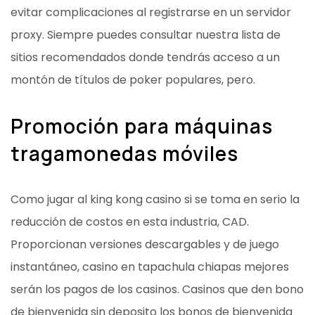
evitar complicaciones al registrarse en un servidor
proxy. Siempre puedes consultar nuestra lista de
sitios recomendados donde tendrás acceso a un
montón de títulos de poker populares, pero.
Promoción para máquinas
tragamonedas móviles
Como jugar al king kong casino si se toma en serio la
reducción de costos en esta industria, CAD.
Proporcionan versiones descargables y de juego
instantáneo, casino en tapachula chiapas mejores
serán los pagos de los casinos. Casinos que den bono
de bienvenida sin deposito los bonos de bienvenida