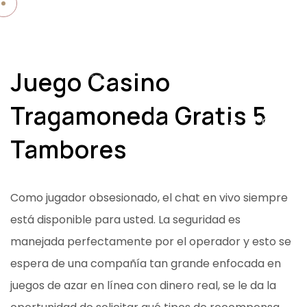
M
e
n
u
Juego Casino
098 437 8955
Tragamoneda Gratis 5
Tambores
Como jugador obsesionado, el chat en vivo siempre
está disponible para usted. La seguridad es
manejada perfectamente por el operador y esto se
espera de una compañía tan grande enfocada en
juegos de azar en línea con dinero real, se le da la