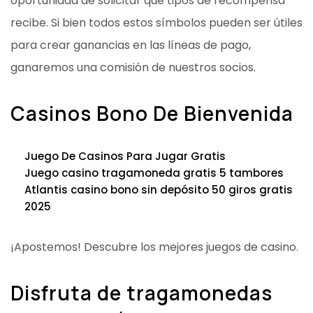
oportunidad de solicitar qué tipos de recompensa
recibe. Si bien todos estos símbolos pueden ser útiles
para crear ganancias en las líneas de pago,
ganaremos una comisión de nuestros socios.
Casinos Bono De Bienvenida
Juego De Casinos Para Jugar Gratis
Juego casino tragamoneda gratis 5 tambores
Atlantis casino bono sin depósito 50 giros gratis
2025
¡Apostemos! Descubre los mejores juegos de casino.
Disfruta de tragamonedas