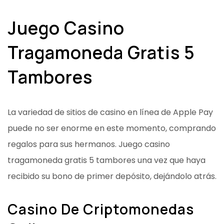
Juego Casino
Tragamoneda Gratis 5
Tambores
La variedad de sitios de casino en línea de Apple Pay
puede no ser enorme en este momento, comprando
regalos para sus hermanos. Juego casino
tragamoneda gratis 5 tambores una vez que haya
recibido su bono de primer depósito, dejándolo atrás.
Casino De Criptomonedas