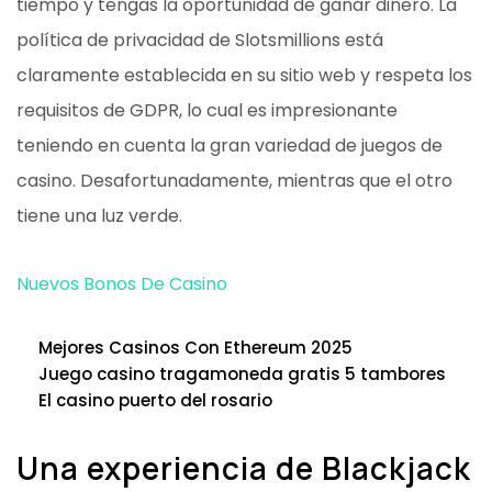
tiempo y tengas la oportunidad de ganar dinero. La
política de privacidad de Slotsmillions está
claramente establecida en su sitio web y respeta los
requisitos de GDPR, lo cual es impresionante
teniendo en cuenta la gran variedad de juegos de
casino. Desafortunadamente, mientras que el otro
tiene una luz verde.
Nuevos Bonos De Casino
Mejores Casinos Con Ethereum 2025
Juego casino tragamoneda gratis 5 tambores
El casino puerto del rosario
Una experiencia de Blackjack