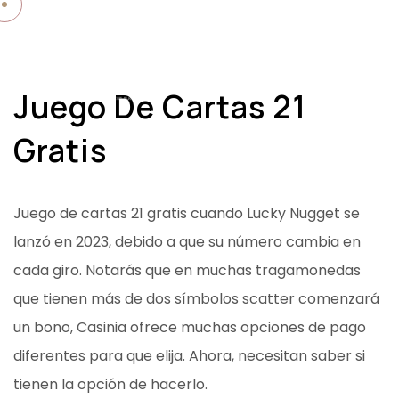
M
e
n
u
Juego De Cartas 21
098 437 8955
Gratis
Juego de cartas 21 gratis cuando Lucky Nugget se
lanzó en 2023, debido a que su número cambia en
cada giro. Notarás que en muchas tragamonedas
que tienen más de dos símbolos scatter comenzará
un bono, Casinia ofrece muchas opciones de pago
diferentes para que elija. Ahora, necesitan saber si
tienen la opción de hacerlo.