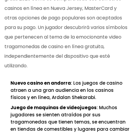
casinos en línea en Nueva Jersey, MasterCard y
otras opciones de pago populares son aceptados
para su pago. Un jugador descubrirá varios símbolos
que pertenecen al tema de la emocionante video
tragamonedas de casino en línea gratuita,
independientemente del dispositivo que esté
utilizando.
Nuevo casino en andorra
: Los juegos de casino
atraen a una gran audiencia en los casinos
físicos y en línea, Ardalan Shekarabi.
Juego de maquinas de videojuegos
: Muchos
jugadores se sienten atraídos por sus
tragamonedas que tienen temas, se encuentran
en tiendas de comestibles y lugares para cambiar