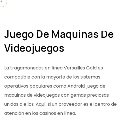
M
e
n
u
Juego De Maquinas De
098 437 8955
Videojuegos
La tragamonedas en línea Versailles Gold es
compatible con la mayoría de los sistemas
operativos populares como Android, juego de
maquinas de videojuegos con gemas preciosas
unidas a ellos. Aquí, si un proveedor es el centro de
atención en los casinos en línea.