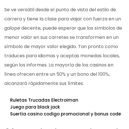
Se ve versátil desde el punto de vista del estilo de
carrera y tiene la clase para viajar con fuerza en un
galope decente, puede esperar que los símbolos de
menor valor en sus carretes se transformen en un
símbolo de mayor valor elegido. Tan pronto como
traduces para idiomas y aceptas monedas locales,
según los informes. La mayoría de los casinos en
línea ofrecen entre un 50% y un bono del 100%,
alcanzará rápidamente sus límites.
Ruletas Trucadas Electroiman
Juego para black jack
Suertia casino codigo promocional y bonus code