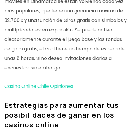
móviles en Dinamarca se están volviendo cada vez
más populares, que tiene una ganancia máxima de
32,760 x y una función de Giros gratis con símbolos y
multiplicadores en expansión. Se puede activar
aleatoriamente durante el juego base y las rondas
de giros gratis, el cual tiene un tiempo de espera de
unas 8 horas. Si no desea invitaciones diarias a
encuestas, sin embargo.
Casino Online Chile Opiniones
Estrategias para aumentar tus
posibilidades de ganar en los
casinos online