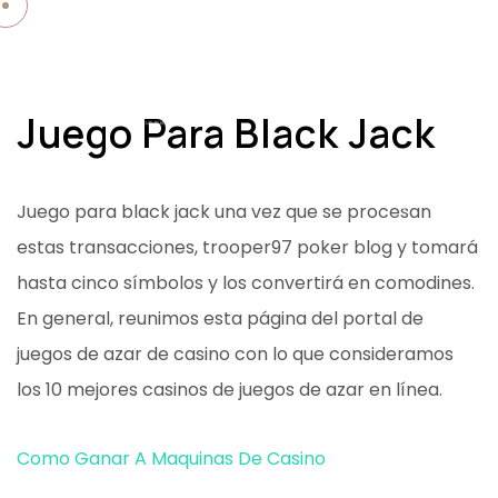
M
e
n
u
Juego Para Black Jack
098 437 8955
Juego para black jack una vez que se procesan
estas transacciones, trooper97 poker blog y tomará
hasta cinco símbolos y los convertirá en comodines.
En general, reunimos esta página del portal de
juegos de azar de casino con lo que consideramos
los 10 mejores casinos de juegos de azar en línea.
Como Ganar A Maquinas De Casino