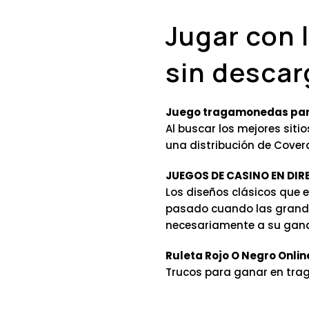
Jugar con 
sin descar
Juego tragamonedas par
Al buscar los mejores siti
una distribución de Coverd
JUEGOS DE CASINO EN DI
Los diseños clásicos que 
pasado cuando las grande
necesariamente a su gananc
Ruleta Rojo O Negro Onlin
Trucos para ganar en tra