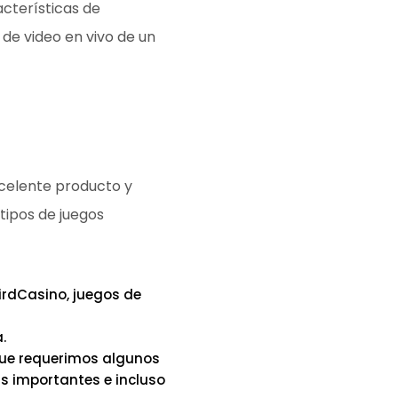
acterísticas de
 de video en vivo de un
celente producto y
tipos de juegos
rdCasino, juegos de
.
rque requerimos algunos
ás importantes e incluso