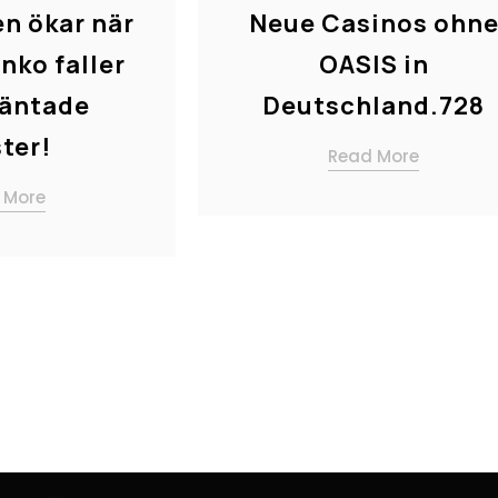
n ökar när
Neue Casinos ohn
inko faller
OASIS in
äntade
Deutschland.728
ter!
Read More
 More