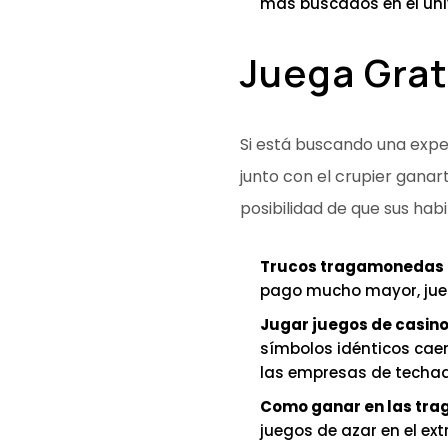
más buscados en el univ
Juega Grat
Si está buscando una exper
junto con el crupier gana
posibilidad de que sus hab
Trucos tragamonedas d
pago mucho mayor, jueg
Jugar juegos de casin
símbolos idénticos cae
las empresas de techad
Como ganar en las tr
juegos de azar en el ext