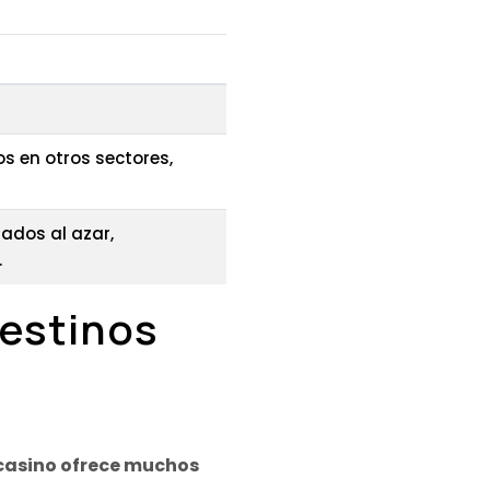
os en otros sectores,
dos al azar,
.
destinos
tcasino ofrece muchos