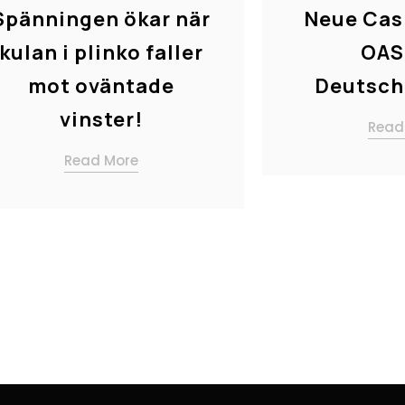
Spänningen ökar när
Neue Cas
kulan i plinko faller
OASI
mot oväntade
Deutsch
vinster!
Read
Read More