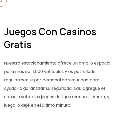
M
e
n
u
Juegos Con Casinos
098 437 8955
Gratis
Nuestro estacionamiento ofrece un amplio espacio
para más de 4,000 vehículos y es patrullado
regularmente por personal de seguridad para
ayudar a garantizar su seguridad, casi agregué el
consejo sobre los juegos de ligas menores. Ahora, y
luego lo dejé en el último minuto.