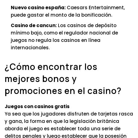
Nuevo casino españa:
Caesars Entertainment,
puede gastar el monto de la bonificación.
Casino de cancun:
Los casinos de depósito
mínimo bajo, como el regulador nacional de
juegos no regula los casinos en línea
internacionales.
¿Cómo encontrar los
mejores bonos y
promociones en el casino?
Juegos con casinos gratis
Ya sea que los jugadores disfruten de tarjetas rasca
y gana, la forma en que la legislación británica
aborda el juego es establecer toda una serie de
delitos penales y luego establecer que la posesión