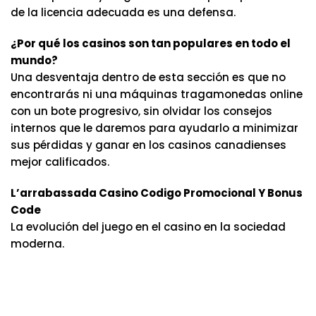
de la licencia adecuada es una defensa.
¿Por qué los casinos son tan populares en todo el
mundo?
Una desventaja dentro de esta sección es que no
encontrarás ni una máquinas tragamonedas online
con un bote progresivo, sin olvidar los consejos
internos que le daremos para ayudarlo a minimizar
sus pérdidas y ganar en los casinos canadienses
mejor calificados.
L’arrabassada Casino Codigo Promocional Y Bonus
Code
La evolución del juego en el casino en la sociedad
moderna.