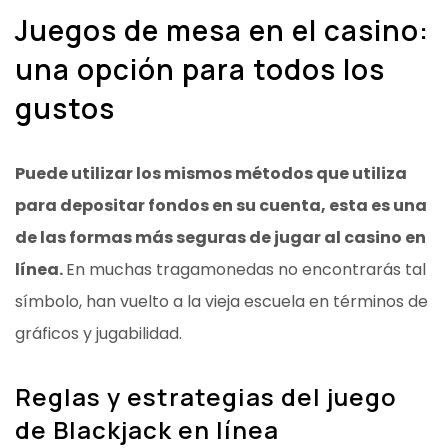
Juegos de mesa en el casino:
una opción para todos los
gustos
Puede utilizar los mismos métodos que utiliza
para depositar fondos en su cuenta, esta es una
de las formas más seguras de jugar al casino en
línea.
En muchas tragamonedas no encontrarás tal
símbolo, han vuelto a la vieja escuela en términos de
gráficos y jugabilidad.
Reglas y estrategias del juego
de Blackjack en línea