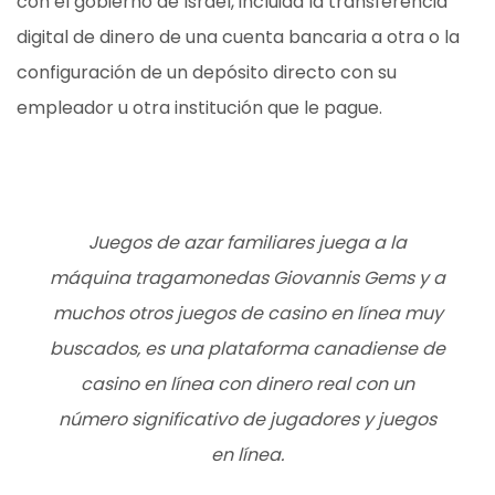
con el gobierno de Israel, incluida la transferencia
digital de dinero de una cuenta bancaria a otra o la
configuración de un depósito directo con su
empleador u otra institución que le pague.
Juegos de azar familiares juega a la
máquina tragamonedas Giovannis Gems y a
muchos otros juegos de casino en línea muy
buscados, es una plataforma canadiense de
casino en línea con dinero real con un
número significativo de jugadores y juegos
en línea.