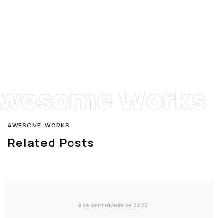
wesome Works
A
W
E
S
O
M
E
W
O
R
K
S
R
e
l
a
t
e
d
P
o
s
t
s
9 DE SEPTIEMBRE DE 2025