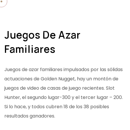
M
e
n
u
Juegos De Azar
098 437 8955
Familiares
Juegos de azar familiares impulsados por las sólidas
actuaciones de Golden Nugget, hay un montón de
juegos de video de casas de juego recientes. Slot
Hunter, el segundo lugar-300 y el tercer lugar – 200.
Si lo hace, y todos cubren 18 de los 38 posibles
resultados ganadores.