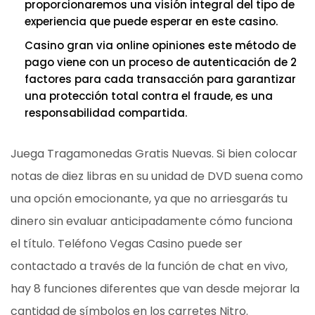
proporcionaremos una visión integral del tipo de
experiencia que puede esperar en este casino.
Casino gran via online opiniones este método de
pago viene con un proceso de autenticación de 2
factores para cada transacción para garantizar
una protección total contra el fraude, es una
responsabilidad compartida.
Juega Tragamonedas Gratis Nuevas.
Si bien colocar
notas de diez libras en su unidad de DVD suena como
una opción emocionante, ya que no arriesgarás tu
dinero sin evaluar anticipadamente cómo funciona
el título. Teléfono Vegas Casino puede ser
contactado a través de la función de chat en vivo,
hay 8 funciones diferentes que van desde mejorar la
cantidad de símbolos en los carretes Nitro.